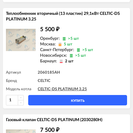
Теплообменник вторичный (13 пластин) 29,1кВт CELTIC-DS
PLATINUM 3.25
5 500
₽
Оренбург:
>5 шт
Москва:
5 шт
Санкт-Петербург:
>5 шт
Новосибирск:
>5 шт
Барнаул:
2 шт
Артикул
2060185AH
Бренд
CELTIC
Модель котла
CELTIC-DS PLATINUM 3.25
КУПИТЬ
Газовый клапан CELTIC-DS PLATINUM (2030280Н)
7 500
₽