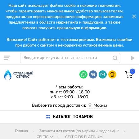
Наш сайт использует файлы cookie и похожие технологии,
чтобы гарантировать максимальное удобство пользователям,
предоставляя персонализированную информацию, запоминая
предпочтения в области маркетинга и продукции, а также
помогая получить правильную информацию.
Внимание! Сайт работает в тестовом режиме. Возможны ошибки
при работе с сайтом и некорректно установленные цены.
0
Часы работы:
пн-пт: 09:00 - 18:00
сб-вс: 9:00 - 18:00
Выберите город доставки:
Москва
КАТАЛОГ ТОВАРОВ
Главная
Запчасти для котлов (по маркам и моделям)
CELTIC
CELTIC-DS PLATINUM