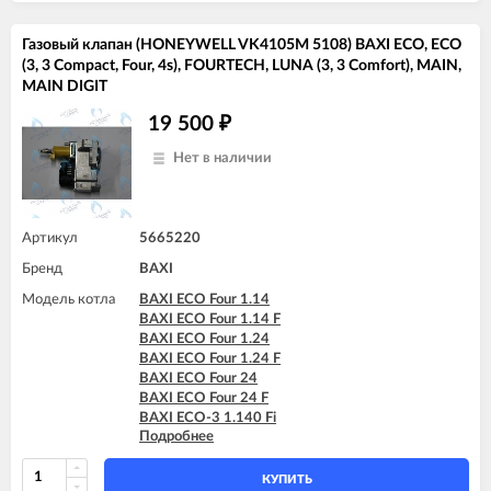
Газовый клапан (HONEYWELL VK4105M 5108) BAXI ECO, ECO
(3, 3 Compact, Four, 4s), FOURTECH, LUNA (3, 3 Comfort), MAIN,
MAIN DIGIT
19 500
₽
Нет в наличии
Артикул
5665220
Бренд
BAXI
Модель котла
BAXI ECO Four 1.14
BAXI ECO Four 1.14 F
BAXI ECO Four 1.24
BAXI ECO Four 1.24 F
BAXI ECO Four 24
BAXI ECO Four 24 F
BAXI ECO-3 1.140 Fi
Подробнее
BAXI ECO-3 1.240 Fi
BAXI ECO-3 240 Fi
BAXI ECO-3 240 I
КУПИТЬ