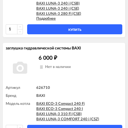
BAXI LUNA-3 240 i (CSB)
BAXI LUNA-3 240 i (CSE)
BAXI LUNA-3 280 Fi (CSE)
Подробнее
BAXI LUNA-3 310 Fi (CSB)
BAXI LUNA-3 310 Fi (CSE)
BAXI LUNA-3 COMFORT 240 Fi (CSE)
КУПИТЬ
BAXI LUNA-3 COMFORT 240 Fi (CSZ)
BAXI LUNA-3 COMFORT 240 i (CSE)
BAXI LUNA-3 COMFORT 240 i (CSZ)
заглушка гидравлической системы BAXI
BAXI LUNA-3 COMFORT 310 Fi (CSE)
BAXI LUNA-3 COMFORT 310 Fi (CSZ)
6 000
₽
Нет в наличии
Артикул
626710
Бренд
BAXI
Модель котла
BAXI ECO-3 Compact 240 Fi
BAXI ECO-3 Compact 240 I
BAXI LUNA-3 310 Fi (CSB)
BAXI LUNA-3 COMFORT 240 i (CSZ)