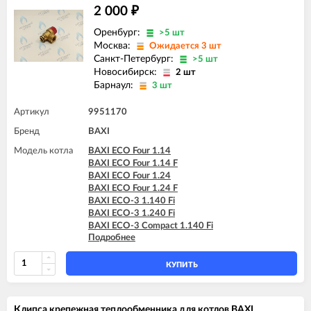
2 000
₽
Оренбург:
>5 шт
Москва:
Ожидается 3 шт
Санкт-Петербург:
>5 шт
Новосибирск:
2 шт
Барнаул:
3 шт
Артикул
9951170
Бренд
BAXI
Модель котла
BAXI ECO Four 1.14
BAXI ECO Four 1.14 F
BAXI ECO Four 1.24
BAXI ECO Four 1.24 F
BAXI ECO-3 1.140 Fi
BAXI ECO-3 1.240 Fi
BAXI ECO-3 Compact 1.140 Fi
Подробнее
BAXI ECO-3 Compact 1.140 I
BAXI ECO-3 Compact 1.240 Fi
BAXI ECO-3 Compact 1.240 I
КУПИТЬ
BAXI ECO-3 Compact 240 Fi
BAXI ECO-3 Compact 240 I
BAXI LUNA-3 1.310 Fi (CSB)
Клипса крепежная теплообменника для котлов BAXI