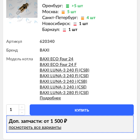
Оренбург:
>5 шт
Москва:
5 шт
Санкт-Петербург:
4 шт
Новосибирск:
1 шт
Барнаул:
1 шт
Артикул
620340
Бренд
BAXI
Модель котла
BAXI ECO Four 24
BAXI ECO Four 24 F
BAXI LUNA-3 240 Fi (CSB)
BAXI LUNA-3 240 Fi (CSE)
BAXI LUNA-3 240 i (CSB)
BAXI LUNA-3 240 i (CSE)
BAXI LUNA-3 280 Fi (CSE)
Подробнее
BAXI LUNA-3 310 Fi (CSB)
BAXI LUNA-3 310 Fi (CSE)
BAXI LUNA-3 COMFORT 240 Fi (CSE)
КУПИТЬ
BAXI LUNA-3 COMFORT 240 Fi (CSZ)
Доп. запчасти: от 1 500
BAXI LUNA-3 COMFORT 240 i (CSE)
₽
BAXI LUNA-3 COMFORT 240 i (CSZ)
посмотреть все варианты
BAXI LUNA-3 COMFORT 310 Fi (CSE)
BAXI LUNA-3 COMFORT 310 Fi (CSZ)