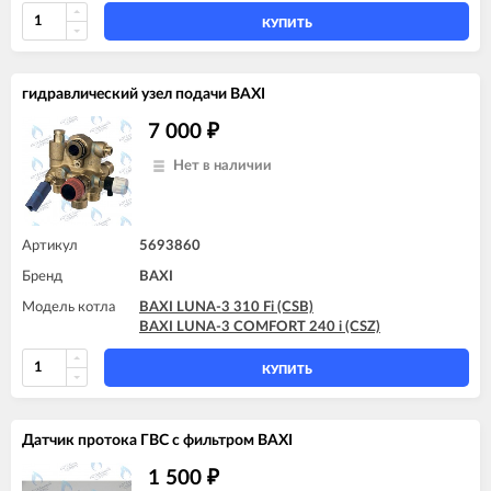
BAXI ECO-3 Compact 1.240 Fi
BAXI ECO-3 Compact 1.240 I
КУПИТЬ
BAXI LUNA-3 1.310 Fi (CSB)
BAXI LUNA-3 1.310 Fi (CSE)
BAXI LUNA-3 COMFORT 1.240 Fi
гидравлический узел подачи BAXI
BAXI LUNA-3 COMFORT 1.240 i
BAXI LUNA-3 COMFORT 1.310 Fi
7 000
₽
Нет в наличии
Артикул
5693860
Бренд
BAXI
Модель котла
BAXI LUNA-3 310 Fi (CSB)
BAXI LUNA-3 COMFORT 240 i (CSZ)
КУПИТЬ
Датчик протока ГВС с фильтром BAXI
1 500
₽