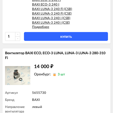
BAXI ECO-3 240 Fi
BAXI ECO-3 240 I
BAXI LUNA-3 240 Fi (CSB)
BAXI LUNA-3 240 Fi (CSE)
BAXI LUNA-3 240 i (CSB)
BAXI LUNA-3 240 i (CSE)
Подробнее
BAXI LUNA-3 280 Fi (CSE)
BAXI LUNA-3 COMFORT 1.240 Fi
BAXI LUNA-3 COMFORT 1.240 i
КУПИТЬ
BAXI LUNA-3 COMFORT 240 Fi (CSE)
BAXI LUNA-3 COMFORT 240 Fi (CSZ)
BAXI LUNA-3 COMFORT 240 i (CSE)
Вентилятор BAXI ECO, ECO-3 LUNA, LUNA-3 LUNA-3 280-310
BAXI LUNA-3 COMFORT 240 i (CSZ)
Fi
14 000
₽
Оренбург:
3 шт
Артикул
5655730
Бренд
BAXI
Направление
левый
вентилятора