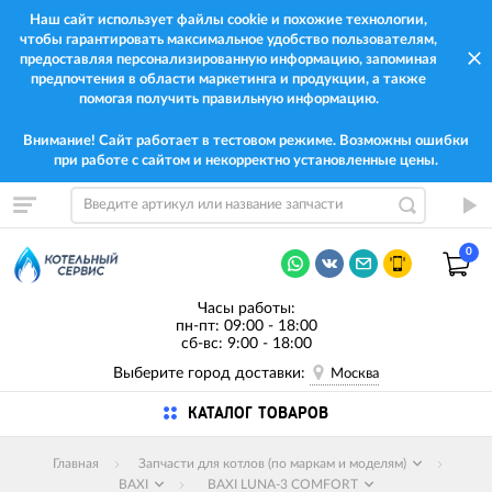
Наш сайт использует файлы cookie и похожие технологии,
чтобы гарантировать максимальное удобство пользователям,
предоставляя персонализированную информацию, запоминая
предпочтения в области маркетинга и продукции, а также
помогая получить правильную информацию.
Внимание! Сайт работает в тестовом режиме. Возможны ошибки
при работе с сайтом и некорректно установленные цены.
0
Часы работы:
пн-пт: 09:00 - 18:00
сб-вс: 9:00 - 18:00
Выберите город доставки:
Москва
КАТАЛОГ ТОВАРОВ
Главная
Запчасти для котлов (по маркам и моделям)
BAXI
BAXI LUNA-3 COMFORT