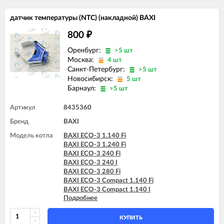
датчик температуры (NTC) (накладной) BAXI
800
₽
Оренбург:
>5 шт
Москва:
4 шт
Санкт-Петербург:
>5 шт
Новосибирск:
5 шт
Барнаул:
>5 шт
Артикул
8435360
Бренд
BAXI
Модель котла
BAXI ECO-3 1.140 Fi
BAXI ECO-3 1.240 Fi
BAXI ECO-3 240 Fi
BAXI ECO-3 240 I
BAXI ECO-3 280 Fi
BAXI ECO-3 Compact 1.140 Fi
BAXI ECO-3 Compact 1.140 I
Подробнее
BAXI ECO-3 Compact 1.240 Fi
BAXI ECO-3 Compact 1.240 I
BAXI ECO-3 Compact 240 Fi
КУПИТЬ