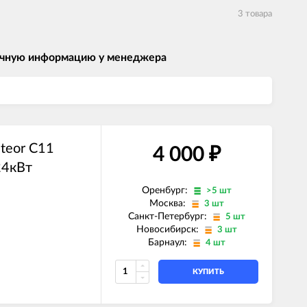
3 товара
 точную информацию у менеджера
teor C11
4 000
₽
24кВт
Оренбург:
>5 шт
Москва:
3 шт
Санкт-Петербург:
5 шт
Новосибирск:
3 шт
Барнаул:
4 шт
КУПИТЬ