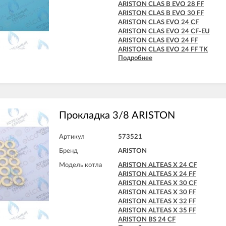
ARISTON CLAS X SYSTEM 28 FF
ARISTON CLAS B EVO 28 FF
ARISTON CLAS X SYSTEM 32 FF
ARISTON CLAS B EVO 30 FF
ARISTON EGIS PLUS 24 CF
ARISTON CLAS EVO 24 CF
ARISTON EGIS PLUS 24 CF-EU
ARISTON CLAS EVO 24 CF-EU
ARISTON EGIS PLUS 24 FF
ARISTON CLAS EVO 24 FF
ARISTON GENIA MAXI 24/60 BFFI
ARISTON CLAS EVO 24 FF TK
ARISTON GENIA MAXI 24/60 BI
Подробнее
ARISTON CLAS EVO 28 CF
ARISTON GENUS 24 CF
ARISTON CLAS EVO 28 FF
ARISTON GENUS 24 FF
ARISTON CLAS EVO SYSTEM 24 CF
ARISTON GENUS 28 CF
ARISTON CLAS EVO SYSTEM 24 FF
ARISTON GENUS 28 FF
ARISTON CLAS EVO SYSTEM 28 CF
ARISTON GENUS 32 FF
ARISTON CLAS EVO SYSTEM 28 FF
ARISTON GENUS 35 FF
ARISTON CLAS EVO SYSTEM 32 FF
Прокладка 3/8 ARISTON
ARISTON GENUS 36 FF
ARISTON GENUS EVO 24 CF
Артикул
573521
ARISTON GENUS EVO 24 FF
ARISTON GENUS EVO 30 CF
Бренд
ARISTON
ARISTON GENUS EVO 30 FF
Модель котла
ARISTON ALTEAS X 24 CF
ARISTON GENUS EVO 32 FF
ARISTON ALTEAS X 24 FF
ARISTON GENUS EVO 35 FF
ARISTON ALTEAS X 30 CF
ARISTON GENUS X 24 CF
ARISTON ALTEAS X 30 FF
ARISTON GENUS X 24 FF
ARISTON ALTEAS X 32 FF
ARISTON GENUS X 30 CF
ARISTON ALTEAS X 35 FF
ARISTON GENUS X 30 FF
ARISTON BS 24 CF
ARISTON GENUS X 32 FF