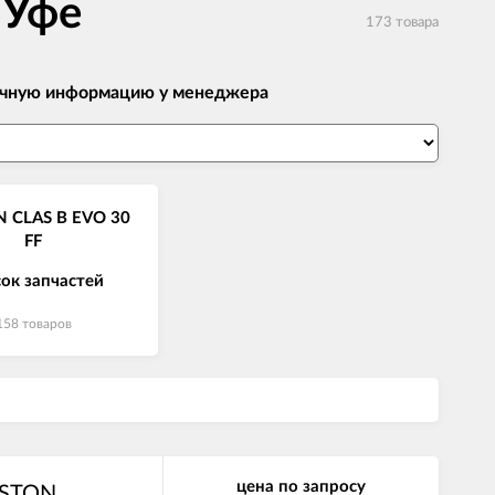
 Уфе
173 товара
 точную информацию у менеджера
N CLAS B EVO 30
FF
ок запчастей
158 товаров
цена по запросу
ISTON