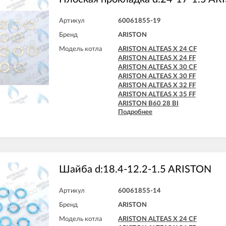
Артикул
60061855-19
Бренд
ARISTON
Модель котла
ARISTON ALTEAS X 24 CF
ARISTON ALTEAS X 24 FF
ARISTON ALTEAS X 30 CF
ARISTON ALTEAS X 30 FF
ARISTON ALTEAS X 32 FF
ARISTON ALTEAS X 35 FF
ARISTON B60 28 BI
Подробнее
ARISTON B60 30 BFFI
ARISTON BS II 15 FF
ARISTON BS II 24 CF
ARISTON BS II 24 CF-EU
ARISTON BS II 24 FF
ARISTON CARES X 15 CF
ARISTON CARES X 15 FF
Шайба d:18.4-12.2-1.5 ARISTON
ARISTON CARES X 18 FF
ARISTON CARES X 24 CF
Артикул
60061855-14
ARISTON CARES X 24 FF
ARISTON CARES X SYSTEM 24 CF
Бренд
ARISTON
ARISTON CARES X SYSTEM 24 FF
Модель котла
ARISTON ALTEAS X 24 CF
ARISTON CLAS B 24 CF