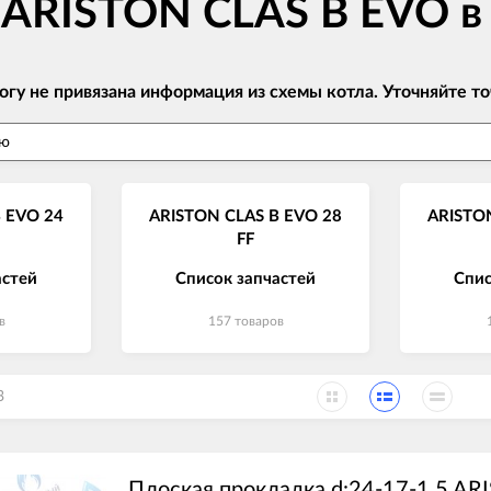
 ARISTON CLAS B EVO в
огу не привязана информация из схемы котла. Уточняйте
 EVO 24
ARISTON CLAS B EVO 28
ARISTO
FF
астей
Список запчастей
Спис
в
157 товаров
3
Плоская прокладка d:24-17-1.5 AR