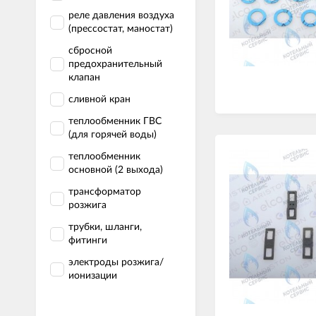
реле давления воздуха
(прессостат, маностат)
сбросной
предохранительный
клапан
сливной кран
теплообменник ГВС
(для горячей воды)
теплообменник
основной (2 выхода)
трансформатор
розжига
трубки, шланги,
фитинги
электроды розжига/
ионизации