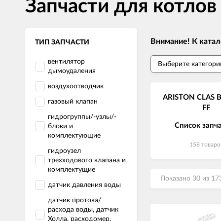
Запчасти для котлов
Внимание! К катал
ТИП ЗАПЧАСТИ
вентилятор
дымоудаления
воздухоотводчик
ARISTON CLAS B
газовый клапан
FF
гидрогруппы/-узлы/-
Список запч
блоки и
комплектующие
158 товаро
гидроузел
трехходового клапана и
комплектущие
Показано 30 из 17
датчик давления воды
датчик протока/
расхода воды, датчик
Холла, расходомер,