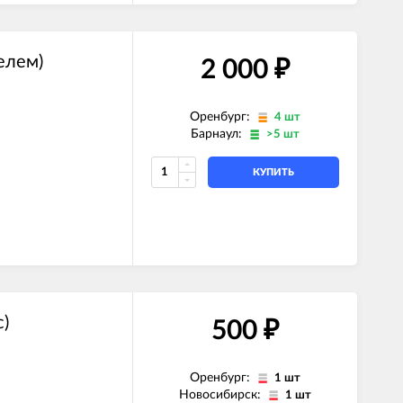
елем)
2 000
₽
Оренбург:
4 шт
Барнаул:
>5 шт
КУПИТЬ
)
500
₽
Оренбург:
1 шт
Новосибирск:
1 шт