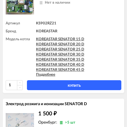
Нет в наличии
Артикул
KS902RZ21
Бренд
KOREASTAR
Модель котла
KOREASTAR SENATOR 15 D
KOREASTAR SENATOR 20 D
KOREASTAR SENATOR 25 D
KOREASTAR SENATOR 30 D
KOREASTAR SENATOR 35 D
KOREASTAR SENATOR 40 D
KOREASTAR SENATOR 45 D
Подробнее
KOREASTAR SENATOR 50 D
KOREASTAR SENATOR 55 D
KOREASTAR SENATOR 60 D
КУПИТЬ
Электрод розжига и ионизации SENATOR D
1 500
₽
Оренбург:
>5 шт