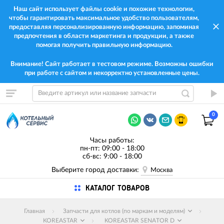
Наш сайт использует файлы cookie и похожие технологии,
чтобы гарантировать максимальное удобство пользователям,
предоставляя персонализированную информацию, запоминая
предпочтения в области маркетинга и продукции, а также
помогая получить правильную информацию.
Внимание! Сайт работает в тестовом режиме. Возможны ошибки
при работе с сайтом и некорректно установленные цены.
0
Часы работы:
пн-пт: 09:00 - 18:00
сб-вс: 9:00 - 18:00
Выберите город доставки:
Москва
КАТАЛОГ ТОВАРОВ
Главная
Запчасти для котлов (по маркам и моделям)
KOREASTAR
KOREASTAR SENATOR D