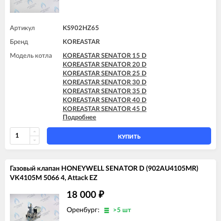
Артикул
KS902HZ65
Бренд
KOREASTAR
Модель котла
KOREASTAR SENATOR 15 D
KOREASTAR SENATOR 20 D
KOREASTAR SENATOR 25 D
KOREASTAR SENATOR 30 D
KOREASTAR SENATOR 35 D
KOREASTAR SENATOR 40 D
KOREASTAR SENATOR 45 D
Подробнее
KOREASTAR SENATOR 50 D
KOREASTAR SENATOR 55 D
KOREASTAR SENATOR 60 D
КУПИТЬ
Газовый клапан HONEYWELL SENATOR D (902AU4105MR)
VK4105M 5066 4, Attack EZ
18 000
₽
Оренбург:
>5 шт