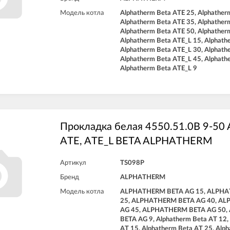
Модель котла
Alphatherm Beta ATE 25, Alphather
Alphatherm Beta ATE 35, Alphather
Alphatherm Beta ATE 50, Alphather
Alphatherm Beta ATE_L 15, Alphath
Alphatherm Beta ATE_L 30, Alphath
Alphatherm Beta ATE_L 45, Alphath
Alphatherm Beta ATE_L 9
Прокладка белая 4550.51.0B 9-50 A
ATE, ATE_L BETA ALPHATHERM
Артикул
TS098P
Бренд
ALPHATHERM
Модель котла
ALPHATHERM BETA AG 15, ALPHA
25, ALPHATHERM BETA AG 40, A
AG 45, ALPHATHERM BETA AG 50
BETA AG 9, Alphatherm Beta AT 12,
AT 15, Alphatherm Beta AT 25, Alph