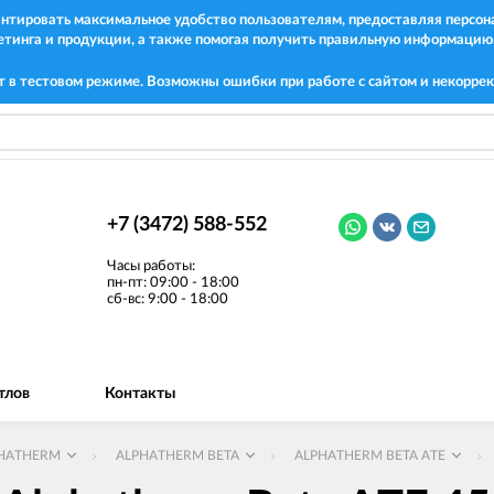
рантировать максимальное удобство пользователям, предоставляя перс
етинга и продукции, а также помогая получить правильную информацию
т в тестовом режиме. Возможны ошибки при работе с сайтом и некоррек
+7 (3472) 588-552
Часы работы:
пн-пт: 09:00 - 18:00
сб-вс: 9:00 - 18:00
тлов
Контакты
HATHERM
ALPHATHERM BETA
ALPHATHERM BETA ATE