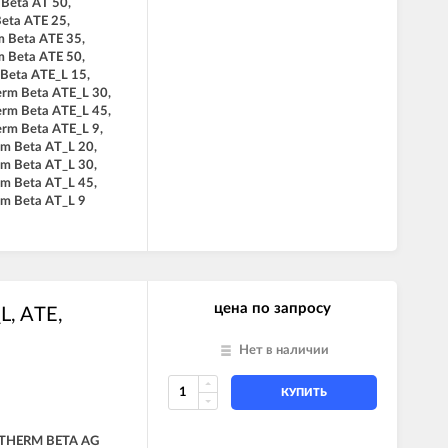
 Beta AT 50,
Beta ATE 25,
m Beta ATE 35,
m Beta ATE 50,
 Beta ATE_L 15,
erm Beta ATE_L 30,
erm Beta ATE_L 45,
erm Beta ATE_L 9,
rm Beta AT_L 20,
rm Beta AT_L 30,
rm Beta AT_L 45,
rm Beta AT_L 9
цена по запросу
L, ATE,
Нет в наличии
КУПИТЬ
THERM BETA AG