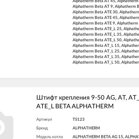
Alphatherm Beta AT 45, Alphatherm
Alphatherm Beta AT 9, Alphatherm 
Alphatherm Beta ATE 30, Alphather
Alphatherm Beta ATE 45, Alphather
Alphatherm Beta ATE 9, Alphatherm
Alphatherm Beta ATE_L 25, Alphath
Alphatherm Beta ATE_L 35, Alphath
Alphatherm Beta ATE_L 50, Alphath
Alphatherm Beta AT_L 15, Alphathe
Alphatherm Beta AT_L 25, Alphathe
Alphatherm Beta AT_L 35, Alphathe
Alphatherm Beta AT_L 50, Alphathe
Штифт крепления 9-50 AG, AT, AT_
ATE_L BETA ALPHATHERM
Артикул
TS123
Бренд
ALPHATHERM
Модель котла
ALPHATHERM BETA AG 15, ALPHA