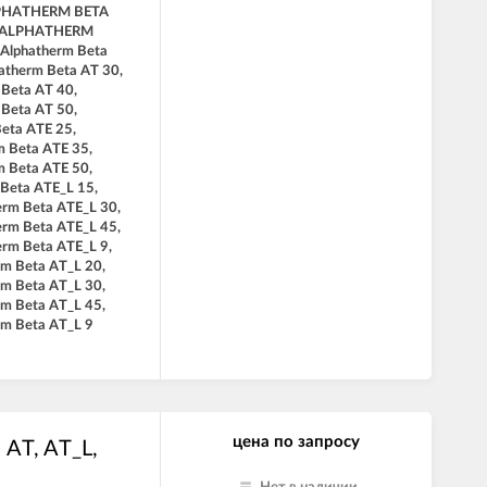
LPHATHERM BETA
, ALPHATHERM
 Alphatherm Beta
atherm Beta AT 30,
 Beta AT 40,
 Beta AT 50,
Beta ATE 25,
m Beta ATE 35,
m Beta ATE 50,
 Beta ATE_L 15,
erm Beta ATE_L 30,
erm Beta ATE_L 45,
erm Beta ATE_L 9,
rm Beta AT_L 20,
rm Beta AT_L 30,
rm Beta AT_L 45,
rm Beta AT_L 9
цена по запросу
 AT, AT_L,