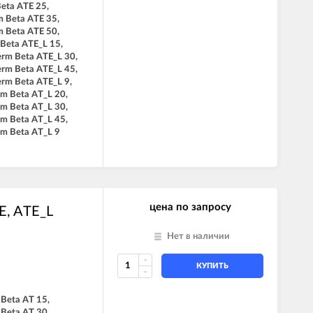
Beta ATE 25,
m Beta ATE 35,
m Beta ATE 50,
 Beta ATE_L 15,
erm Beta ATE_L 30,
erm Beta ATE_L 45,
erm Beta ATE_L 9,
rm Beta AT_L 20,
rm Beta AT_L 30,
rm Beta AT_L 45,
rm Beta AT_L 9
цена по запросу
E, ATE_L
Нет в наличии
КУПИТЬ
 Beta AT 15,
 Beta AT 30,