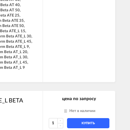
 Beta AT 40,
 Beta AT 50,
Beta ATE 25,
m Beta ATE 35,
m Beta ATE 50,
 Beta ATE_L 15,
erm Beta ATE_L 30,
erm Beta ATE_L 45,
erm Beta ATE_L 9,
rm Beta AT_L 20,
rm Beta AT_L 30,
rm Beta AT_L 45,
rm Beta AT_L 9
цена по запросу
E_L BETA
Нет в наличии
КУПИТЬ