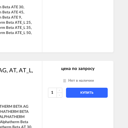
m Beta ATE 30,
m Beta ATE 45,
m Beta ATE 9,
erm Beta ATE_L 25,
erm Beta ATE_L 35,
erm Beta ATE_L 50,
цена по запросу
G, AT, AT_L,
Нет в наличии
КУПИТЬ
THERM BETA AG
LPHATHERM BETA
, ALPHATHERM
 Alphatherm Beta
atherm Beta AT 30,