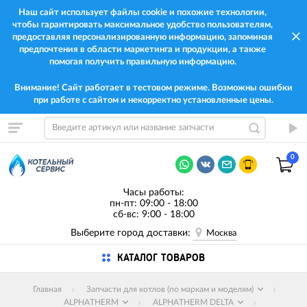
Наш сайт использует файлы cookie и похожие технологии,
чтобы гарантировать максимальное удобство пользователям,
предоставляя персонализированную информацию, запоминая
предпочтения в области маркетинга и продукции, а также
помогая получить правильную информацию.
Внимание! Сайт работает в тестовом режиме. Возможны ошибки
при работе с сайтом и некорректно установленные цены.
0
Часы работы:
пн-пт: 09:00 - 18:00
сб-вс: 9:00 - 18:00
Выберите город доставки:
Москва
КАТАЛОГ ТОВАРОВ
Главная
Запчасти для котлов (по маркам и моделям)
ALPHATHERM
ALPHATHERM DELTA