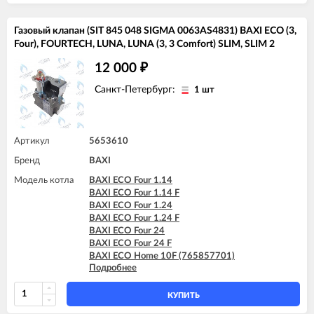
BAXI ECO-4s 18 F
BAXI ECO-4s 24
Газовый клапан (SIT 845 048 SIGMA 0063AS4831) BAXI ECO (3,
BAXI ECO-4s 24 F
Four), FOURTECH, LUNA, LUNA (3, 3 Comfort) SLIM, SLIM 2
12 000
₽
Санкт-Петербург:
1 шт
Артикул
5653610
Бренд
BAXI
Модель котла
BAXI ECO Four 1.14
BAXI ECO Four 1.14 F
BAXI ECO Four 1.24
BAXI ECO Four 1.24 F
BAXI ECO Four 24
BAXI ECO Four 24 F
BAXI ECO Home 10F (765857701)
Подробнее
BAXI ECO Home 10F (7729462)
BAXI ECO Home 10F (7787575)
BAXI ECO Home 14F (765281001)
КУПИТЬ
BAXI ECO Home 14F (7729463)