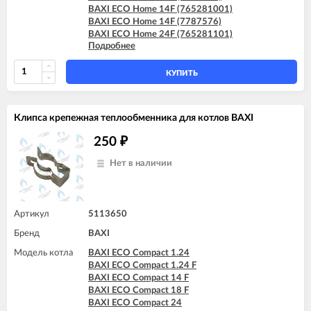
BAXI ECO Home 14F (765281001)
BAXI ECO Home 14F (7787576)
BAXI ECO Home 24F (765281101)
Подробнее
BAXI ECO Home 24F (7787577)
BAXI ECO-4s 1.24 F
BAXI ECO-5 Compact 1.24
КУПИТЬ
BAXI ECO-5 Compact 24
BAXI FOURTECH 1.14
BAXI FOURTECH 1.14 F
Клипса крепежная теплообменника для котлов BAXI
BAXI FOURTECH 1.24
BAXI FOURTECH 1.24 F
250
₽
BAXI FOURTECH 24 (CSB)
BAXI FOURTECH 24 (CSR)
Нет в наличии
BAXI FOURTECH 24 F (CSB)
BAXI FOURTECH 24 F (CSR)
BAXI MAIN Four 18 F (серая панель)
BAXI MAIN Four 24
Артикул
5113650
BAXI MAIN Four 240 F (белая панель)
Бренд
BAXI
BAXI MAIN-5 14 F
BAXI MAIN-5 18 F
Модель котла
BAXI ECO Compact 1.24
BAXI MAIN-5 24 F
BAXI ECO Compact 1.24 F
BAXI ECO Compact 14 F
BAXI ECO Compact 18 F
BAXI ECO Compact 24