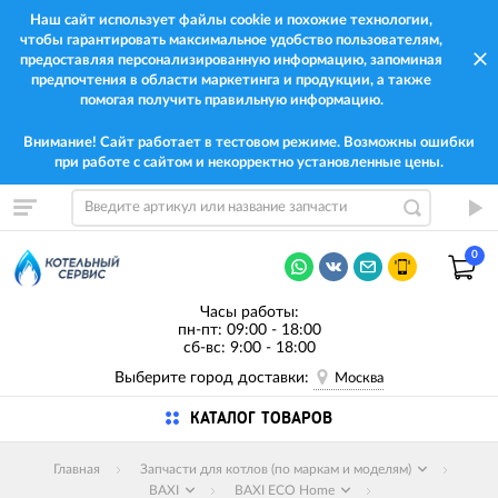
Наш сайт использует файлы cookie и похожие технологии,
чтобы гарантировать максимальное удобство пользователям,
предоставляя персонализированную информацию, запоминая
предпочтения в области маркетинга и продукции, а также
помогая получить правильную информацию.
Внимание! Сайт работает в тестовом режиме. Возможны ошибки
при работе с сайтом и некорректно установленные цены.
0
Часы работы:
пн-пт: 09:00 - 18:00
сб-вс: 9:00 - 18:00
Выберите город доставки:
Москва
КАТАЛОГ ТОВАРОВ
Главная
Запчасти для котлов (по маркам и моделям)
BAXI
BAXI ECO Home