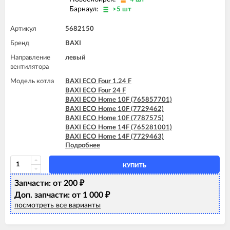
Барнаул:
>5 шт
Артикул
5682150
Бренд
BAXI
Направление
левый
вентилятора
Модель котла
BAXI ECO Four 1.24 F
BAXI ECO Four 24 F
BAXI ECO Home 10F (765857701)
BAXI ECO Home 10F (7729462)
BAXI ECO Home 10F (7787575)
BAXI ECO Home 14F (765281001)
BAXI ECO Home 14F (7729463)
Подробнее
BAXI ECO Home 14F (7787576)
BAXI ECO Home 24F (765281101)
BAXI ECO Home 24F (7729464)
КУПИТЬ
BAXI ECO Home 24F (7787577)
Запчасти: от 200
BAXI ECO-3 Compact 240 Fi
₽
BAXI ECO-4s 1.24 F
Доп. запчасти: от 1 000
₽
BAXI ECO-4s 10 F
посмотреть все варианты
BAXI ECO-4s 18 F
BAXI ECO-4s 24 F
BAXI FOURTECH 1.24 F