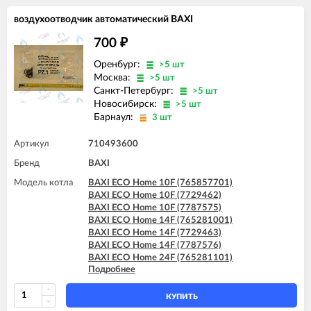
BAXI FOURTECH 24 F (CSB)
воздухоотводчик автоматический BAXI
BAXI FOURTECH 24 F (CSR)
BAXI MAIN 18 Fi
700
₽
BAXI MAIN 24 Fi (BSB)
BAXI MAIN 24 Fi (BSE)
Оренбург:
>5 шт
BAXI MAIN DIGIT 240Fi
Москва:
>5 шт
BAXI MAIN Four 18 F (серая панель)
Санкт-Петербург:
>5 шт
BAXI MAIN Four 240 F (белая панель)
Новосибирск:
>5 шт
Барнаул:
3 шт
Артикул
710493600
Бренд
BAXI
Модель котла
BAXI ECO Home 10F (765857701)
BAXI ECO Home 10F (7729462)
BAXI ECO Home 10F (7787575)
BAXI ECO Home 14F (765281001)
BAXI ECO Home 14F (7729463)
BAXI ECO Home 14F (7787576)
BAXI ECO Home 24F (765281101)
Подробнее
BAXI ECO Home 24F (7729464)
BAXI ECO Home 24F (7787577)
BAXI ECO-4s 1.24 F
КУПИТЬ
BAXI ECO-4s 10 F