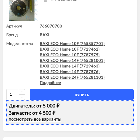
Нет в наличии
BAXI ECO-5 Compact 24 F GPL
BAXI FOURTECH 24 (CSB)
BAXI FOURTECH 24 (CSR)
BAXI FOURTECH 24 F (CSB)
BAXI FOURTECH 24 F (CSR)
Артикул
766070700
Бренд
BAXI
Модель котла
BAXI ECO Home 10F (765857701)
BAXI ECO Home 10F (7729462)
BAXI ECO Home 10F (7787575)
BAXI ECO Home 14F (765281001)
BAXI ECO Home 14F (7729463)
BAXI ECO Home 14F (7787576)
BAXI ECO Home 24F (765281101)
Подробнее
BAXI ECO Home 24F (7729464)
BAXI ECO Home 24F (7787577)
BAXI ECO-4s 1.24 F
КУПИТЬ
BAXI ECO-4s 10 F
Двигатель: от 5 000
BAXI ECO-4s 18 F
₽
BAXI ECO-4s 24
Запчасти: от 4 500
₽
BAXI ECO-4s 24 F
посмотреть все варианты