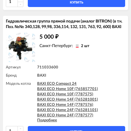
BAXI FOURTECH 24 (CSR)
КУПИТЬ
BAXI FOURTECH 24 F (CSB)
BAXI FOURTECH 24 F (CSR)
Гидравлическая группа прямой подачи (аналог BITRON) (в т.ч.
Поз. №№ 340,128, 99,98, 336,114, 132, 131, 763, 92, 600) BAXI
5 000
₽
Санкт-Петербург:
2 шт
Артикул
711033600
Бренд
BAXI
Модель котла
BAXI ECO Compact 24
BAXI ECO Home 10F (765857701)
BAXI ECO Home 10F (7787575)
BAXI ECO Home 14F (765281001)
BAXI ECO Home 14F (7787576)
BAXI ECO Home 24F (765281101)
BAXI ECO Home 24F (7787577)
Подробнее
BAXI ECO-5 Compact 24
BAXI FOURTECH 24 (CSB)