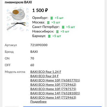
пневмореле BAXI
1 500
₽
Оренбург:
>5 шт
Москва:
>5 шт
Санкт-Петербург:
>5 шт
Новосибирск:
>5 шт
Барнаул:
>5 шт
Артикул
721890300
Бренд
BAXI
ON
70
OFF
60
Модель котла
BAXI ECO Four 1.24 F
BAXI ECO Four 24 F
BAXI ECO Home 10F (765857701)
BAXI ECO Home 10F (7729462)
BAXI ECO Home 10F (7787575)
BAXI ECO Home 14F (765281001)
BAXI ECO Home 14F (7729463)
Подробнее
BAXI ECO Home 14F (7787576)
BAXI ECO Home 24F (765281101)