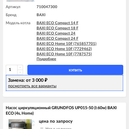
BAXI FOURTECH 24 F (CSR)
Артикул
710047300
BAXI MAIN Four 18 F (серая панель)
Бренд
BAXI MAIN Four 24
BAXI
BAXI MAIN Four 240 F (белая панель)
Модель котла
BAXI ECO Compact 14 F
BAXI ECO Compact 18 F
BAXI ECO Compact 24
BAXI ECO Compact 24 F
BAXI ECO Home 10F (765857701)
BAXI ECO Home 10F (7729462)
BAXI ECO Home 10F (7787575)
Подробнее
BAXI ECO Home 14F (765281001)
BAXI ECO Home 14F (7729463)
BAXI ECO Home 14F (7787576)
КУПИТЬ
BAXI ECO Home 24F (765281101)
Замена: от 3 000
BAXI ECO Home 24F (7729464)
₽
BAXI ECO Home 24F (7787577)
посмотреть все варианты
BAXI ECO-4s 10 F
BAXI ECO-4s 18 F
BAXI ECO-4s 24
BAXI ECO-4s 24 F
Насос циркуляционный GRUNDFOS UP015-50 (I:60w) BAXI
BAXI ECO-5 Compact 14 F
ECO (4s, Home)
BAXI ECO-5 Compact 18 F
цена по запросу
BAXI ECO-5 Compact 24
BAXI ECO-5 Compact 24 F