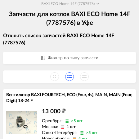
BAXI ECO Home 14F (7787576)
Запчасти для котлов BAXI ECO Home 14F
(7787576) в Уфе
Открыть список запчастей BAXI ECO Home 14F
(7787576)
Фильтр по типу запчасти
Вентилятор BAXI FOURTECH, ECO (Four, 4s), MAIN, MAIN (Four,
Digit) 18-24 F
13 000
₽
Оренбург:
>5 шт
Москва:
1 шт
Санкт-Петербург:
>5 шт
Новосибирск:
4 шт