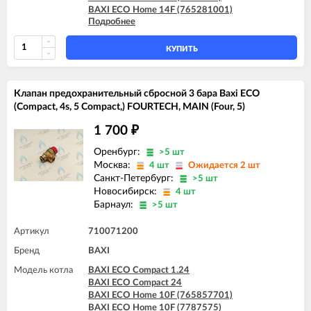
BAXI ECO Home 14F (765281001)
Подробнее
BAXI ECO Home 14F (7787576)
BAXI ECO Home 24F (765281101)
BAXI ECO Home 24F (7787577)
КУПИТЬ
BAXI ECO-5 Compact 14 F
BAXI ECO-5 Compact 18 F
BAXI ECO-5 Compact 24
Клапан предохранительный сбросной 3 бара Baxi ECO
BAXI ECO-5 Compact 24 F
(Compact, 4s, 5 Compact,) FOURTECH, MAIN (Four, 5)
BAXI ECO-5 Compact 24 F GPL
BAXI FOURTECH 24 (CSB)
1 700
₽
BAXI FOURTECH 24 (CSR)
BAXI FOURTECH 24 F (CSB)
Оренбург:
>5 шт
BAXI FOURTECH 24 F (CSR)
Москва:
4 шт
Ожидается 2 шт
Санкт-Петербург:
>5 шт
Новосибирск:
4 шт
Барнаул:
>5 шт
Артикул
710071200
Бренд
BAXI
Модель котла
BAXI ECO Compact 1.24
BAXI ECO Compact 24
BAXI ECO Home 10F (765857701)
BAXI ECO Home 10F (7787575)