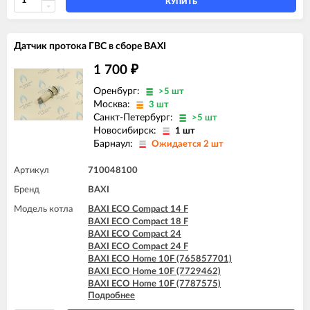
BAXI FOURTECH 24 (CSR)
КУПИТЬ
BAXI FOURTECH 24 F (CSB)
BAXI FOURTECH 24 F (CSR)
Датчик протока ГВС в сборе BAXI
1 700
₽
Оренбург:
>5 шт
Москва:
3 шт
Санкт-Петербург:
>5 шт
Новосибирск:
1 шт
Барнаул:
Ожидается 2 шт
Артикул
710048100
Бренд
BAXI
Модель котла
BAXI ECO Compact 14 F
BAXI ECO Compact 18 F
BAXI ECO Compact 24
BAXI ECO Compact 24 F
BAXI ECO Home 10F (765857701)
BAXI ECO Home 10F (7729462)
BAXI ECO Home 10F (7787575)
Подробнее
BAXI ECO Home 14F (765281001)
BAXI ECO Home 14F (7729463)