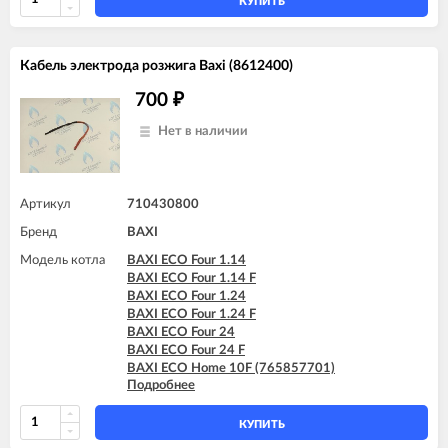
КУПИТЬ
BAXI FOURTECH 24 F (CSR)
BAXI MAIN Four 18 F (серая панель)
Кабель электрода розжига Baxi (8612400)
700
₽
Нет в наличии
Артикул
710430800
Бренд
BAXI
Модель котла
BAXI ECO Four 1.14
BAXI ECO Four 1.14 F
BAXI ECO Four 1.24
BAXI ECO Four 1.24 F
BAXI ECO Four 24
BAXI ECO Four 24 F
BAXI ECO Home 10F (765857701)
Подробнее
BAXI ECO Home 10F (7729462)
BAXI ECO Home 10F (7787575)
BAXI ECO Home 14F (765281001)
КУПИТЬ
BAXI ECO Home 14F (7729463)