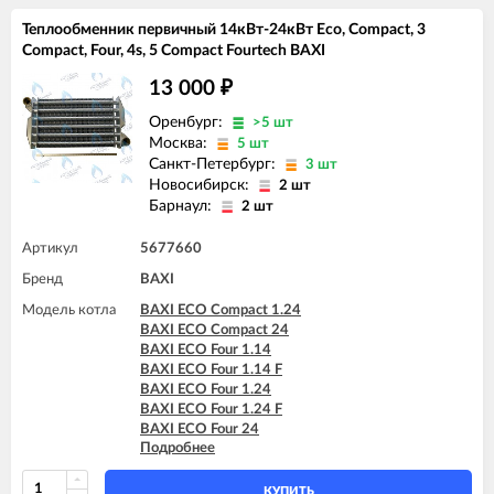
BAXI ECO-4s 1.24 F
Теплообменник первичный 14кВт-24кВт Eco, Compact, 3
BAXI ECO-4s 10 F
Compact, Four, 4s, 5 Compact Fourtech BAXI
BAXI ECO-4s 18 F
BAXI ECO-4s 24 F
13 000
₽
BAXI FOURTECH 1.14 F
BAXI FOURTECH 1.24 F
Оренбург:
>5 шт
BAXI FOURTECH 24 F (CSB)
Москва:
5 шт
BAXI FOURTECH 24 F (CSR)
Санкт-Петербург:
3 шт
BAXI MAIN Four 18 F (серая панель)
Новосибирск:
2 шт
BAXI MAIN Four 240 F (белая панель)
Барнаул:
2 шт
Артикул
5677660
Бренд
BAXI
Модель котла
BAXI ECO Compact 1.24
BAXI ECO Compact 24
BAXI ECO Four 1.14
BAXI ECO Four 1.14 F
BAXI ECO Four 1.24
BAXI ECO Four 1.24 F
BAXI ECO Four 24
Подробнее
BAXI ECO Four 24 F
BAXI ECO-3 1.140 Fi
BAXI ECO-3 Compact 1.140 Fi
КУПИТЬ