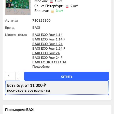
Москва:
1 шт
BAXI MAIN-5 18 F
Санкт-Петербург:
2 шт
BAXI MAIN-5 24 F
Барнаул:
3 шт
Артикул
710825300
Бренд
BAXI
Модель котла
BAXI ECO Four 1.14
BAXI ECO Four 1.14 F
BAXI ECO Four 1.24
BAXI ECO Four 1.24 F
BAXI ECO Four 24
BAXI ECO Four 24 F
BAXI FOURTECH 1.14
Подробнее
BAXI FOURTECH 1.14 F
BAXI FOURTECH 1.24
BAXI FOURTECH 1.24 F
КУПИТЬ
BAXI FOURTECH 24 (CSB)
Есть б/у: от 11 000
BAXI FOURTECH 24 (CSR)
₽
BAXI FOURTECH 24 F (CSB)
посмотреть все варианты
BAXI FOURTECH 24 F (CSR)
BAXI MAIN Four 18 F (серая панель)
BAXI MAIN Four 24
BAXI MAIN Four 240 F (белая панель)
Пневмореле BAXI