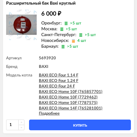
Расширительный бак Baxi круглый
6 000
₽
Оренбург:
>5 шт
Москва:
>5 шт
Санкт-Петербург:
>5 шт
Новосибирск:
4 шт
Барнаул:
>5 шт
Артикул
5693920
Бренд
BAXI
Модель котла
BAXI ECO Four 1.14 F
BAXI ECO Four 1.24 F
BAXI ECO Four 24 F
BAXI ECO Home 10F (765857701)
BAXI ECO Home 10F (7729462)
BAXI ECO Home 10F (7787575)
BAXI ECO Home 14F (765281001)
Подробнее
BAXI ECO Home 14F (7729463)
BAXI ECO Home 14F (7787576)
BAXI ECO Home 24F (765281101)
КУПИТЬ
BAXI ECO Home 24F (7729464)
BAXI ECO Home 24F (7787577)