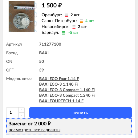
1 500
₽
Оренбург:
2 шт
Санкт-Петербург:
4 шт
Новосибирск:
2 шт
Барнаул:
>5 шт
Артикул
711277100
Бренд
BAXI
ON
50
OFF
39
Модель котла
BAXI ECO Four 1.14 F
BAXI ECO-3 1.140 Fi
BAXI ECO-3 Compact 1.140 Fi
BAXI ECO-3 Compact 1.240 Fi
BAXI FOURTECH 1.14 F
КУПИТЬ
Замена: от 2 000
₽
посмотреть все варианты