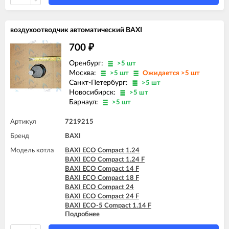
воздухоотводчик автоматический BAXI
700
₽
Оренбург:
>5 шт
Москва:
>5 шт
Ожидается >5 шт
Санкт-Петербург:
>5 шт
Новосибирск:
>5 шт
Барнаул:
>5 шт
Артикул
7219215
Бренд
BAXI
Модель котла
BAXI ECO Compact 1.24
BAXI ECO Compact 1.24 F
BAXI ECO Compact 14 F
BAXI ECO Compact 18 F
BAXI ECO Compact 24
BAXI ECO Compact 24 F
BAXI ECO-5 Compact 1.14 F
Подробнее
BAXI ECO-5 Compact 1.24
BAXI ECO-5 Compact 14 F