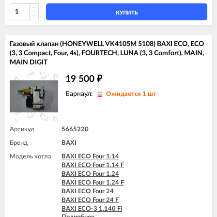
BAXI FOURTECH 1.24
BAXI FOURTECH 1.24 F
КУПИТЬ
BAXI FOURTECH 24 (CSB)
BAXI FOURTECH 24 (CSR)
BAXI FOURTECH 24 F (CSB)
Газовый клапан (HONEYWELL VK4105M 5108) BAXI ECO, ECO
BAXI FOURTECH 24 F (CSR)
(3, 3 Compact, Four, 4s), FOURTECH, LUNA (3, 3 Comfort), MAIN,
BAXI MAIN Four 18 F (серая панель)
MAIN DIGIT
BAXI MAIN-5 14 F
BAXI MAIN-5 18 F
19 500
₽
BAXI MAIN-5 24 F
Барнаул:
Ожидается 1 шт
Артикул
5665220
Бренд
BAXI
Модель котла
BAXI ECO Four 1.14
BAXI ECO Four 1.14 F
BAXI ECO Four 1.24
BAXI ECO Four 1.24 F
BAXI ECO Four 24
BAXI ECO Four 24 F
BAXI ECO-3 1.140 Fi