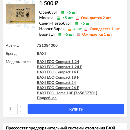
1 500
₽
Оренбург:
>5 шт
Москва:
>5 шт
Ожидается 2 шт
Санкт-Петербург:
>5 шт
Новосибирск:
4 шт
Ожидается 1 шт
Барнаул:
>5 шт
Ожидается 1 шт
Артикул
721384000
Бренд
BAXI
Модель котла
BAXI ECO Compact 1.24
BAXI ECO Compact 1.24 F
BAXI ECO Compact 14 F
BAXI ECO Compact 18 F
BAXI ECO Compact 24
BAXI ECO Compact 24 F
BAXI ECO Home 10F (765857701)
Подробнее
BAXI ECO Home 10F (7729462)
BAXI ECO Home 10F (7787575)
BAXI ECO Home 14F (765281001)
КУПИТЬ
BAXI ECO Home 14F (7729463)
BAXI ECO Home 14F (7787576)
BAXI ECO Home 24F (765281101)
Прессостат предохранительный системы отопления BAXI
BAXI ECO Home 24F (7729464)