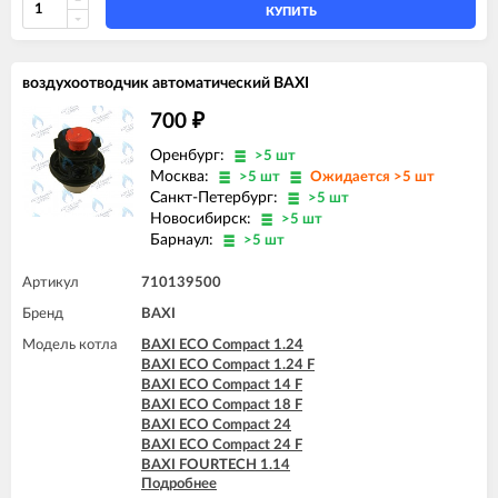
BAXI ECO-5 Compact 18 F
КУПИТЬ
BAXI ECO-5 Compact 24
BAXI ECO-5 Compact 24 F
BAXI ECO-5 Compact 24 F GPL
воздухоотводчик автоматический BAXI
BAXI FOURTECH 1.14
BAXI FOURTECH 1.14 F
700
₽
BAXI FOURTECH 1.24
BAXI FOURTECH 1.24 F
Оренбург:
>5 шт
BAXI FOURTECH 24 (CSB)
Москва:
>5 шт
Ожидается >5 шт
BAXI FOURTECH 24 (CSR)
Санкт-Петербург:
>5 шт
BAXI FOURTECH 24 F (CSB)
Новосибирск:
>5 шт
BAXI FOURTECH 24 F (CSR)
Барнаул:
>5 шт
BAXI MAIN Four 18 F (серая панель)
BAXI MAIN Four 24
Артикул
710139500
BAXI MAIN Four 240 F (белая панель)
BAXI MAIN-5 14 F
Бренд
BAXI
BAXI MAIN-5 18 F
Модель котла
BAXI ECO Compact 1.24
BAXI MAIN-5 24 F
BAXI ECO Compact 1.24 F
BAXI ECO Compact 14 F
BAXI ECO Compact 18 F
BAXI ECO Compact 24
BAXI ECO Compact 24 F
BAXI FOURTECH 1.14
Подробнее
BAXI FOURTECH 1.14 F