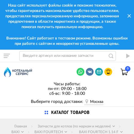
Наш сайт использует файлы cookie и похожие технологии,
чтобы гарантировать максимальное удобство пользователям,
предоставляя персонализированную информацию, запоминая
предпочтения в области маркетинга и продукции, а также
помогая получить правильную информацию.
Внимание! Сайт работает в тестовом режиме. Возможны ошибки
при работе с сайтом и некорректно установленные цены.
0
Часы работы:
пн-пт: 09:00 - 18:00
сб-вс: 9:00 - 18:00
Выберите город доставки:
Москва
КАТАЛОГ ТОВАРОВ
Главная
Запчасти для котлов (по маркам и моделям)
BAXI
BAXI FOURTECH
BAXI FOURTECH 1.14 F