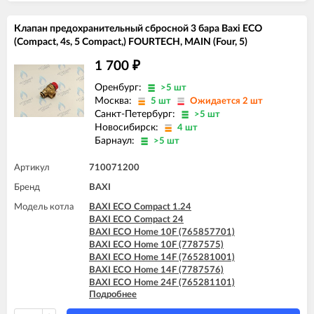
BAXI ECO Home 14F (7787576)
BAXI ECO Home 24F (765281101)
Клапан предохранительный сбросной 3 бара Baxi ECO
BAXI ECO Home 24F (7729464)
(Compact, 4s, 5 Compact,) FOURTECH, MAIN (Four, 5)
BAXI ECO Home 24F (7787577)
BAXI ECO-4s 1.24 F
1 700
₽
BAXI ECO-4s 10 F
BAXI ECO-4s 18 F
Оренбург:
>5 шт
BAXI ECO-4s 24
Москва:
5 шт
Ожидается 2 шт
BAXI ECO-4s 24 F
Санкт-Петербург:
>5 шт
BAXI FOURTECH 1.14
Новосибирск:
4 шт
BAXI FOURTECH 1.14 F
Барнаул:
>5 шт
BAXI FOURTECH 1.24
BAXI FOURTECH 1.24 F
Артикул
710071200
BAXI FOURTECH 24 (CSB)
BAXI FOURTECH 24 (CSR)
Бренд
BAXI
BAXI FOURTECH 24 F (CSB)
Модель котла
BAXI ECO Compact 1.24
BAXI FOURTECH 24 F (CSR)
BAXI ECO Compact 24
BAXI MAIN Four 18 F (серая панель)
BAXI ECO Home 10F (765857701)
BAXI MAIN Four 24
BAXI ECO Home 10F (7787575)
BAXI MAIN Four 240 F (белая панель)
BAXI ECO Home 14F (765281001)
BAXI ECO Home 14F (7787576)
BAXI ECO Home 24F (765281101)
Подробнее
BAXI ECO Home 24F (7787577)
BAXI ECO-4s 1.24 F