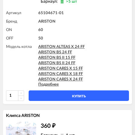
Барнаул:
>5 шт
ARISTON MATIS 24 FF
Артикул
65104671-01
Бренд
ARISTON
ON
60
OFF
50
Модель котла
ARISTON ALTEAS X 24 FF
ARISTON BS 24 FF
ARISTON BS II 15 FF
ARISTON BS II 24 FF
ARISTON CARES X 15 FF
ARISTON CARES X 18 FF
ARISTON CARES X 24 FF
Подробнее
ARISTON CARES X SYSTEM 24 FF
ARISTON CLAS 24 FF
ARISTON CLAS B 24 FF
КУПИТЬ
ARISTON CLAS B EVO 24 FF
ARISTON CLAS B X 24 FF
ARISTON CLAS EVO 24 FF
Клипса ARISTON
ARISTON CLAS EVO 24 FF TK
ARISTON CLAS EVO SYSTEM 24 FF
360
₽
ARISTON CLAS SYSTEM 24 FF
ARISTON CLAS X 24 FF