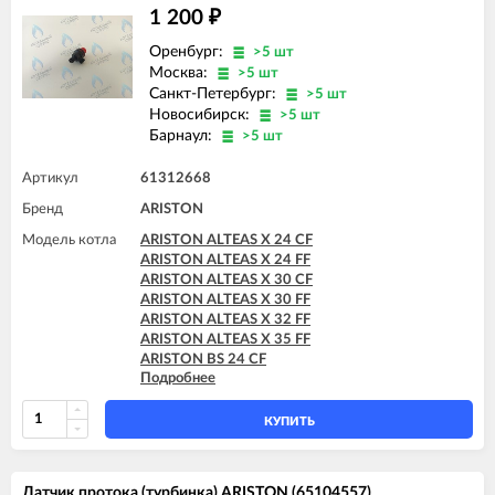
1 200
₽
Оренбург:
>5 шт
Москва:
>5 шт
Санкт-Петербург:
>5 шт
Новосибирск:
>5 шт
Барнаул:
>5 шт
Артикул
61312668
Бренд
ARISTON
Модель котла
ARISTON ALTEAS X 24 CF
ARISTON ALTEAS X 24 FF
ARISTON ALTEAS X 30 CF
ARISTON ALTEAS X 30 FF
ARISTON ALTEAS X 32 FF
ARISTON ALTEAS X 35 FF
ARISTON BS 24 CF
Подробнее
ARISTON BS 24 FF
ARISTON BS II 15 FF
ARISTON BS II 24 CF
КУПИТЬ
ARISTON BS II 24 CF-EU
ARISTON BS II 24 FF
ARISTON CARES X 15 CF
Датчик протока (турбинка) ARISTON (65104557)