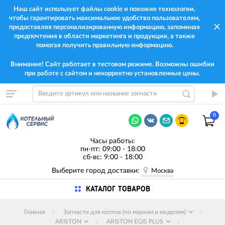
Наш сайт использует файлы cookie и похожие технологии,
чтобы гарантировать максимальное удобство пользователям,
предоставляя персонализированную информацию, запоминая
предпочтения в области маркетинга и продукции, а также
помогая получить правильную информацию.
Внимание! Сайт работает в тестовом режиме. Возможны ошибки
при работе с сайтом и некорректно установленные цены.
0
Часы работы:
пн-пт: 09:00 - 18:00
сб-вс: 9:00 - 18:00
Выберите город доставки:
Москва
КАТАЛОГ ТОВАРОВ
Главная
Запчасти для котлов (по маркам и моделям)
ARISTON
ARISTON EGIS PLUS