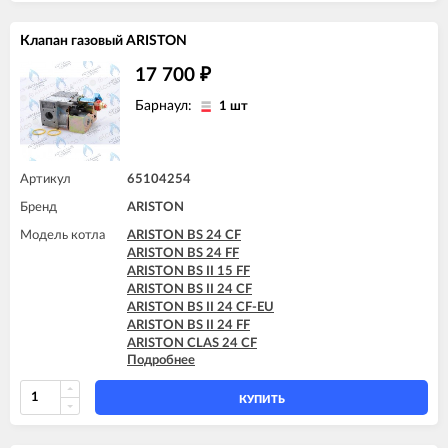
Клапан газовый ARISTON
17 700
₽
Барнаул:
1 шт
Артикул
65104254
Бренд
ARISTON
Модель котла
ARISTON BS 24 CF
ARISTON BS 24 FF
ARISTON BS II 15 FF
ARISTON BS II 24 CF
ARISTON BS II 24 CF-EU
ARISTON BS II 24 FF
ARISTON CLAS 24 CF
Подробнее
ARISTON CLAS 24 FF
ARISTON CLAS 28 FF
ARISTON CLAS B 24 CF
КУПИТЬ
ARISTON CLAS B 24 FF
ARISTON CLAS B 28 FF