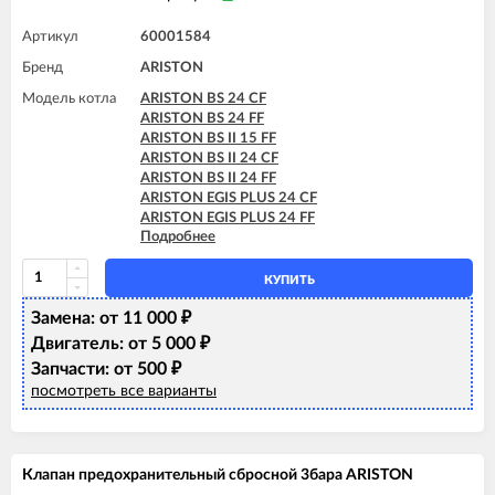
Артикул
60001584
Бренд
ARISTON
Модель котла
ARISTON BS 24 CF
ARISTON BS 24 FF
ARISTON BS II 15 FF
ARISTON BS II 24 CF
ARISTON BS II 24 FF
ARISTON EGIS PLUS 24 CF
ARISTON EGIS PLUS 24 FF
Подробнее
ARISTON MATIS 24 CF
ARISTON MATIS 24 FF
КУПИТЬ
Замена: от 11 000
₽
Двигатель: от 5 000
₽
Запчасти: от 500
₽
посмотреть все варианты
Клапан предохранительный сбросной 3бара ARISTON