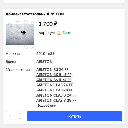
ARISTON MATIS 24 FF
ARISTON GENUS EVO 30 FF
ARISTON GENUS EVO 32 FF
ARISTON GENUS EVO 35 FF
Конденсатоотводчик ARISTON
ARISTON MATIS 24 CF
1 700
ARISTON MATIS 24 CF-EU
₽
ARISTON MATIS 24 FF
Барнаул:
3 шт
Артикул
65104623
Бренд
ARISTON
Модель котла
ARISTON BS 24 FF
ARISTON BS II 15 FF
ARISTON BS II 24 FF
ARISTON CLAS 24 FF
ARISTON CLAS 28 FF
ARISTON CLAS B 24 FF
ARISTON CLAS B 28 FF
Подробнее
ARISTON CLAS B 30 FF
ARISTON CLAS B EVO 24 FF
ARISTON CLAS B EVO 28 FF
КУПИТЬ
ARISTON CLAS B EVO 30 FF
ARISTON CLAS EVO 24 FF