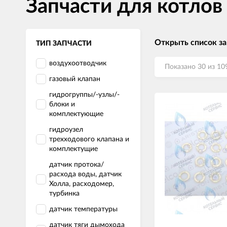
Запчасти для котлов
Открыть список з
ТИП ЗАПЧАСТИ
воздухоотводчик
Показано 30 из 10
газовый клапан
гидрогруппы/-узлы/-
блоки и
комплектующие
гидроузел
трехходового клапана и
комплектущие
датчик протока/
расхода воды, датчик
Холла, расходомер,
турбинка
датчик температуры
датчик тяги дымохода