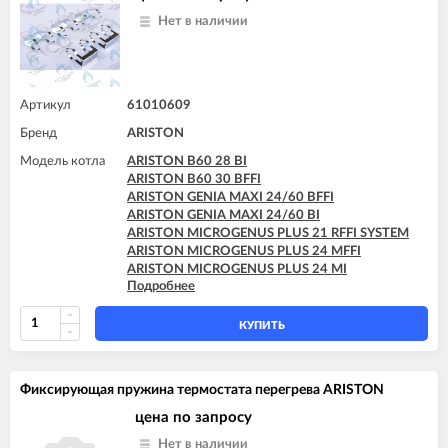
ARISTON MICROSYSTEM 28 RFFI
ARISTON MICROGENUS PLUS 31 MFFI
Нет в наличии
ARISTON T2 23 MI GPL
ARISTON MICROGENUS PLUS 31 RFFI SYSTEM
ARISTON T2 23 MI MET
ARISTON MICROGENUS PLUS 31 RI SYSTEM
ARISTON TX 23 MFFI
ARISTON MICROGENUS PLUS 31 RI SYSTEM
ARISTON TX 23 MI
ARISTON UNO 24 MFFI
ARISTON TX 27 MFFI
Артикул
61010609
ARISTON UNO 24 MI
ARISTON UNO 24 MI
Бренд
ARISTON
Модель котла
ARISTON B60 28 BI
ARISTON B60 30 BFFI
ARISTON GENIA MAXI 24/60 BFFI
ARISTON GENIA MAXI 24/60 BI
ARISTON MICROGENUS PLUS 21 RFFI SYSTEM
ARISTON MICROGENUS PLUS 24 MFFI
ARISTON MICROGENUS PLUS 24 MI
Подробнее
ARISTON MICROGENUS PLUS 28 MFFI
ARISTON MICROGENUS PLUS 28 MI
ARISTON MICROGENUS PLUS 28 RFFI SYSTEM
КУПИТЬ
ARISTON MICROGENUS PLUS 31 MFFI
ARISTON MICROGENUS PLUS 31 RFFI SYSTEM
ARISTON MICROGENUS PLUS 31 RI SYSTEM
Фиксирующая пружина термостата перегрева ARISTON
ARISTON MICROGENUS PLUS 31 RI SYSTEM
ARISTON UNO 24 MI
цена по запросу
Нет в наличии