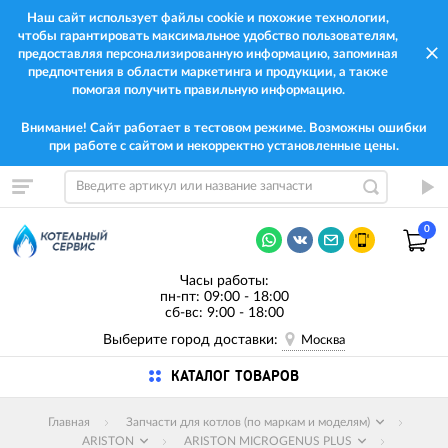
Наш сайт использует файлы cookie и похожие технологии,
чтобы гарантировать максимальное удобство пользователям,
предоставляя персонализированную информацию, запоминая
предпочтения в области маркетинга и продукции, а также
помогая получить правильную информацию.
Внимание! Сайт работает в тестовом режиме. Возможны ошибки
при работе с сайтом и некорректно установленные цены.
0
Часы работы:
пн-пт: 09:00 - 18:00
сб-вс: 9:00 - 18:00
Выберите город доставки:
Москва
КАТАЛОГ ТОВАРОВ
Главная
Запчасти для котлов (по маркам и моделям)
ARISTON
ARISTON MICROGENUS PLUS