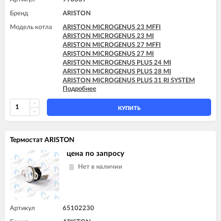
Бренд
ARISTON
Модель котла
ARISTON MICROGENUS 23 MFFI
ARISTON MICROGENUS 23 MI
ARISTON MICROGENUS 27 MFFI
ARISTON MICROGENUS 27 MI
ARISTON MICROGENUS PLUS 24 MI
ARISTON MICROGENUS PLUS 28 MI
ARISTON MICROGENUS PLUS 31 RI SYSTEM
Подробнее
ARISTON MICROGENUS PLUS 31 RI SYSTEM
ARISTON MICROSYSTEM 21 RFFI
ARISTON MICROSYSTEM 28 RFFI
КУПИТЬ
ARISTON T2 23 MI GPL
ARISTON T2 23 MI MET
ARISTON TX 23 MFFI
Термостат ARISTON
ARISTON TX 23 MI
ARISTON TX 27 MFFI
цена по запросу
Нет в наличии
Артикул
65102230