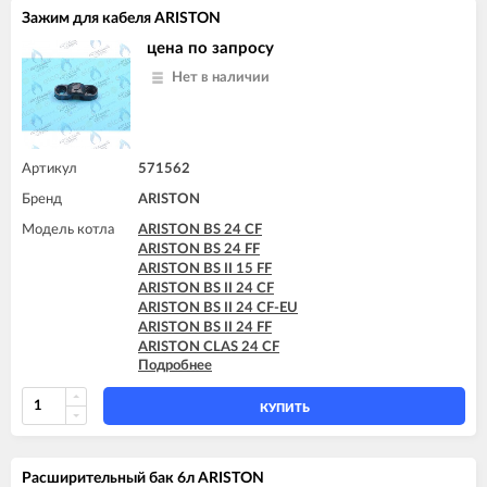
ARISTON TX 23 MFFI
Зажим для кабеля ARISTON
ARISTON TX 23 MI
ARISTON TX 27 MFFI
цена по запросу
Нет в наличии
Артикул
571562
Бренд
ARISTON
Модель котла
ARISTON BS 24 CF
ARISTON BS 24 FF
ARISTON BS II 15 FF
ARISTON BS II 24 CF
ARISTON BS II 24 CF-EU
ARISTON BS II 24 FF
ARISTON CLAS 24 CF
Подробнее
ARISTON CLAS 24 FF
ARISTON CLAS 28 FF
ARISTON CLAS B 24 CF
КУПИТЬ
ARISTON CLAS B 24 FF
ARISTON CLAS B 28 FF
ARISTON CLAS B 30 FF
Расширительный бак 6л ARISTON
ARISTON CLAS SYSTEM 15 CF