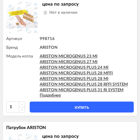
цена по запросу
Нет в наличии
Артикул
998716
Бренд
ARISTON
Модель котла
ARISTON MICROGENUS 23 MI
ARISTON MICROGENUS 27 MI
ARISTON MICROGENUS PLUS 24 MI
ARISTON MICROGENUS PLUS 28 MFFI
ARISTON MICROGENUS PLUS 28 MI
ARISTON MICROGENUS PLUS 28 RFFI SYSTEM
ARISTON MICROGENUS PLUS 31 RI SYSTEM
Подробнее
ARISTON MICROGENUS PLUS 31 RI SYSTEM
ARISTON MICROSYSTEM 21 RFFI
ARISTON MICROSYSTEM 28 RFFI
КУПИТЬ
ARISTON T2 23 MI GPL
ARISTON T2 23 MI MET
ARISTON TX 23 MFFI
Патрубок ARISTON
ARISTON TX 23 MI
ARISTON TX 27 MFFI
цена по запросу