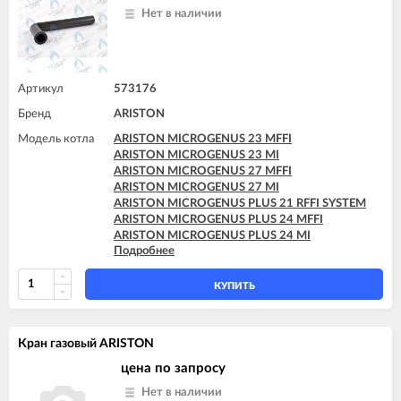
Нет в наличии
Артикул
573176
Бренд
ARISTON
Модель котла
ARISTON MICROGENUS 23 MFFI
ARISTON MICROGENUS 23 MI
ARISTON MICROGENUS 27 MFFI
ARISTON MICROGENUS 27 MI
ARISTON MICROGENUS PLUS 21 RFFI SYSTEM
ARISTON MICROGENUS PLUS 24 MFFI
ARISTON MICROGENUS PLUS 24 MI
Подробнее
ARISTON MICROGENUS PLUS 28 MFFI
ARISTON MICROGENUS PLUS 28 MI
ARISTON MICROGENUS PLUS 28 RFFI SYSTEM
КУПИТЬ
ARISTON MICROGENUS PLUS 31 MFFI
ARISTON MICROGENUS PLUS 31 RFFI SYSTEM
ARISTON MICROGENUS PLUS 31 RI SYSTEM
Кран газовый ARISTON
ARISTON MICROGENUS PLUS 31 RI SYSTEM
ARISTON TX 23 MFFI
цена по запросу
ARISTON TX 23 MI
Нет в наличии
ARISTON TX 27 MFFI