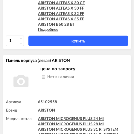
ARISTON ALTEAS X 30 CF
ARISTON ALTEAS X 30 FF
ARISTON ALTEAS X 32 FF
ARISTON ALTEAS X 35 FF
ARISTON B60 28 BI
Подробнее
ARISTON B60 30 BFFI
ARISTON BS 24 CF
ARISTON BS 24 FF
КУПИТЬ
ARISTON BS II 15 FF
ARISTON BS II 24 CF
ARISTON BS II 24 CF-EU
Панель корпуса (левая) ARISTON
ARISTON BS II 24 FF
ARISTON CARES X 15 CF
цена по запросу
ARISTON CARES X 15 FF
Нет в наличии
ARISTON CARES X 18 FF
ARISTON CARES X 24 CF
ARISTON CARES X 24 FF
ARISTON CARES X SYSTEM 24 CF
ARISTON CARES X SYSTEM 24 FF
Артикул
65102558
ARISTON CLAS 24 CF
Бренд
ARISTON
ARISTON CLAS 24 FF
ARISTON CLAS 28 FF
Модель котла
ARISTON MICROGENUS PLUS 24 MI
ARISTON CLAS B 24 CF
ARISTON MICROGENUS PLUS 28 MI
ARISTON CLAS B 24 FF
ARISTON MICROGENUS PLUS 31 RI SYSTEM
ARISTON CLAS B 28 FF