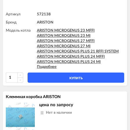
Артикул
572138
Бренд
ARISTON
Модель котла
ARISTON MICROGENUS 23 MFFI
ARISTON MICROGENUS 23 MI
ARISTON MICROGENUS 27 MFFI
ARISTON MICROGENUS 27 MI
ARISTON MICROGENUS PLUS 21 RFFI SYSTEM
ARISTON MICROGENUS PLUS 24 MFFI
ARISTON MICROGENUS PLUS 24 MI
Подробнее
ARISTON MICROGENUS PLUS 28 MFFI
ARISTON MICROGENUS PLUS 28 MI
ARISTON MICROGENUS PLUS 28 RFFI SYSTEM
КУПИТЬ
ARISTON MICROGENUS PLUS 31 MFFI
ARISTON MICROGENUS PLUS 31 RFFI SYSTEM
ARISTON MICROGENUS PLUS 31 RI SYSTEM
Клеммная коробка ARISTON
ARISTON MICROGENUS PLUS 31 RI SYSTEM
ARISTON MICROSYSTEM 21 RFFI
цена по запросу
ARISTON MICROSYSTEM 28 RFFI
Нет в наличии
ARISTON T2 23 MI GPL
ARISTON T2 23 MI MET
ARISTON TX 23 MFFI
ARISTON TX 23 MI