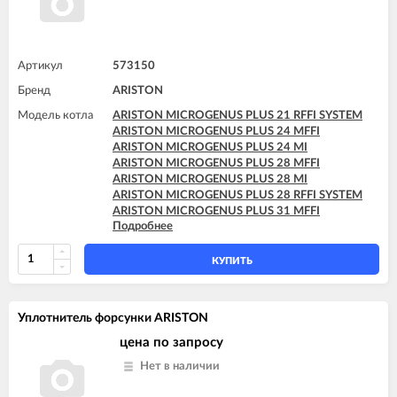
Артикул
573150
Бренд
ARISTON
Модель котла
ARISTON MICROGENUS PLUS 21 RFFI SYSTEM
ARISTON MICROGENUS PLUS 24 MFFI
ARISTON MICROGENUS PLUS 24 MI
ARISTON MICROGENUS PLUS 28 MFFI
ARISTON MICROGENUS PLUS 28 MI
ARISTON MICROGENUS PLUS 28 RFFI SYSTEM
ARISTON MICROGENUS PLUS 31 MFFI
Подробнее
ARISTON MICROGENUS PLUS 31 RFFI SYSTEM
ARISTON MICROGENUS PLUS 31 RI SYSTEM
ARISTON MICROGENUS PLUS 31 RI SYSTEM
КУПИТЬ
ARISTON TX 23 MFFI
ARISTON TX 23 MI
ARISTON TX 27 MFFI
Уплотнитель форсунки ARISTON
цена по запросу
Нет в наличии