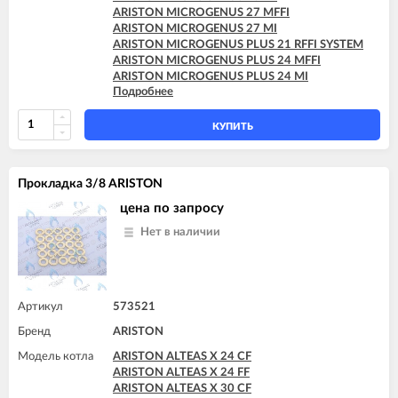
ARISTON MICROGENUS 27 MFFI
ARISTON MICROGENUS 27 MI
ARISTON MICROGENUS PLUS 21 RFFI SYSTEM
ARISTON MICROGENUS PLUS 24 MFFI
ARISTON MICROGENUS PLUS 24 MI
Подробнее
ARISTON MICROGENUS PLUS 28 MFFI
ARISTON MICROGENUS PLUS 28 MI
ARISTON MICROGENUS PLUS 28 RFFI SYSTEM
КУПИТЬ
ARISTON MICROGENUS PLUS 31 MFFI
ARISTON MICROGENUS PLUS 31 RFFI SYSTEM
ARISTON MICROGENUS PLUS 31 RI SYSTEM
Прокладка 3/8 ARISTON
ARISTON MICROGENUS PLUS 31 RI SYSTEM
ARISTON MICROSYSTEM 21 RFFI
цена по запросу
ARISTON MICROSYSTEM 28 RFFI
Нет в наличии
ARISTON T2 23 MI GPL
ARISTON T2 23 MI MET
ARISTON TX 23 MFFI
ARISTON TX 23 MI
ARISTON TX 27 MFFI
Артикул
573521
Бренд
ARISTON
Модель котла
ARISTON ALTEAS X 24 CF
ARISTON ALTEAS X 24 FF
ARISTON ALTEAS X 30 CF