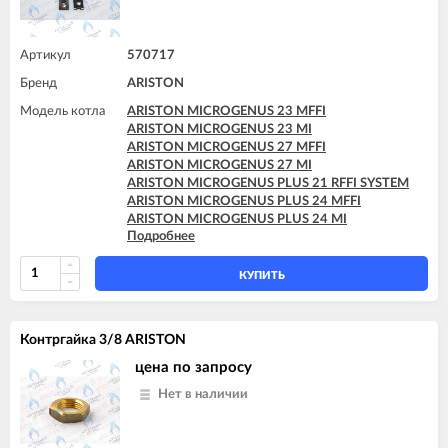
Артикул
570717
Бренд
ARISTON
Модель котла
ARISTON MICROGENUS 23 MFFI
ARISTON MICROGENUS 23 MI
ARISTON MICROGENUS 27 MFFI
ARISTON MICROGENUS 27 MI
ARISTON MICROGENUS PLUS 21 RFFI SYSTEM
ARISTON MICROGENUS PLUS 24 MFFI
ARISTON MICROGENUS PLUS 24 MI
Подробнее
ARISTON MICROGENUS PLUS 28 MFFI
ARISTON MICROGENUS PLUS 28 MI
ARISTON MICROGENUS PLUS 28 RFFI SYSTEM
КУПИТЬ
ARISTON MICROGENUS PLUS 31 MFFI
ARISTON MICROGENUS PLUS 31 RFFI SYSTEM
ARISTON MICROGENUS PLUS 31 RI SYSTEM
Контргайка 3/8 ARISTON
ARISTON MICROGENUS PLUS 31 RI SYSTEM
ARISTON MICROSYSTEM 21 RFFI
цена по запросу
ARISTON MICROSYSTEM 28 RFFI
Нет в наличии
ARISTON T2 23 MI GPL
ARISTON T2 23 MI MET
ARISTON TX 23 MFFI