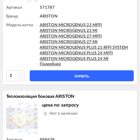
ARISTON TX 27 MFFI
Артикул
571787
Бренд
ARISTON
Модель котла
ARISTON MICROGENUS 23 MFFI
ARISTON MICROGENUS 23 MI
ARISTON MICROGENUS 27 MFFI
ARISTON MICROGENUS 27 MI
ARISTON MICROGENUS PLUS 21 RFFI SYSTEM
ARISTON MICROGENUS PLUS 24 MFFI
ARISTON MICROGENUS PLUS 24 MI
Подробнее
ARISTON MICROGENUS PLUS 28 MFFI
ARISTON MICROGENUS PLUS 28 MI
ARISTON MICROGENUS PLUS 28 RFFI SYSTEM
КУПИТЬ
ARISTON MICROGENUS PLUS 31 MFFI
ARISTON MICROGENUS PLUS 31 RFFI SYSTEM
ARISTON MICROGENUS PLUS 31 RI SYSTEM
Теплоизоляция боковая ARISTON
ARISTON MICROGENUS PLUS 31 RI SYSTEM
ARISTON T2 23 MI GPL
цена по запросу
ARISTON T2 23 MI MET
Нет в наличии
ARISTON TX 23 MFFI
ARISTON TX 23 MI
ARISTON TX 27 MFFI
Артикул
998639