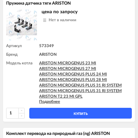
Пружина датчика тяги ARISTON
ARISTON T2 23 MI GPL
ARISTON T2 23 MI MET
ARISTON T2 23 MI MET
ARISTON TX 23 MFFI
цена по запросу
ARISTON TX 23 MFFI
ARISTON TX 23 MI
Нет в наличии
ARISTON TX 23 MI
ARISTON TX 27 MFFI
ARISTON TX 27 MFFI
ARISTON UNO 24 MFFI
ARISTON UNO 24 MI
Артикул
573349
Бренд
ARISTON
Модель котла
ARISTON MICROGENUS 23 MI
ARISTON MICROGENUS 27 MI
ARISTON MICROGENUS PLUS 24 MI
ARISTON MICROGENUS PLUS 28 MI
ARISTON MICROGENUS PLUS 31 RI SYSTEM
ARISTON MICROGENUS PLUS 31 RI SYSTEM
ARISTON T2 23 MI GPL
Подробнее
ARISTON T2 23 MI MET
ARISTON TX 23 MI
КУПИТЬ
Комплект перевода на природный газ (ng) ARISTON