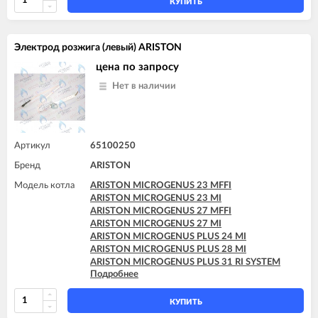
ARISTON MICROSYSTEM 28 RFFI
КУПИТЬ
ARISTON T2 23 MI GPL
ARISTON T2 23 MI MET
ARISTON TX 23 MFFI
Электрод розжига (левый) ARISTON
ARISTON TX 23 MI
ARISTON TX 27 MFFI
цена по запросу
Нет в наличии
Артикул
65100250
Бренд
ARISTON
Модель котла
ARISTON MICROGENUS 23 MFFI
ARISTON MICROGENUS 23 MI
ARISTON MICROGENUS 27 MFFI
ARISTON MICROGENUS 27 MI
ARISTON MICROGENUS PLUS 24 MI
ARISTON MICROGENUS PLUS 28 MI
ARISTON MICROGENUS PLUS 31 RI SYSTEM
Подробнее
ARISTON MICROGENUS PLUS 31 RI SYSTEM
ARISTON MICROSYSTEM 21 RFFI
ARISTON MICROSYSTEM 28 RFFI
КУПИТЬ
ARISTON T2 23 MI GPL