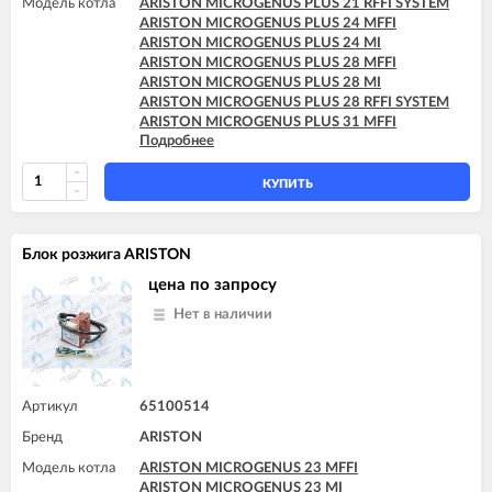
Модель котла
ARISTON MICROGENUS PLUS 21 RFFI SYSTEM
ARISTON MICROGENUS PLUS 24 MFFI
ARISTON MICROGENUS PLUS 24 MI
ARISTON MICROGENUS PLUS 28 MFFI
ARISTON MICROGENUS PLUS 28 MI
ARISTON MICROGENUS PLUS 28 RFFI SYSTEM
ARISTON MICROGENUS PLUS 31 MFFI
Подробнее
ARISTON MICROGENUS PLUS 31 RFFI SYSTEM
ARISTON MICROGENUS PLUS 31 RI SYSTEM
ARISTON MICROGENUS PLUS 31 RI SYSTEM
КУПИТЬ
ARISTON TX 23 MFFI
ARISTON TX 23 MI
ARISTON TX 27 MFFI
Блок розжига ARISTON
цена по запросу
Нет в наличии
Артикул
65100514
Бренд
ARISTON
Модель котла
ARISTON MICROGENUS 23 MFFI
ARISTON MICROGENUS 23 MI