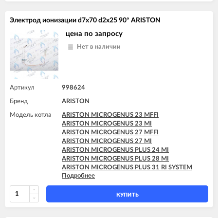
ARISTON T2 23 MI MET
ARISTON TX 23 MFFI
Электрод ионизации d7x70 d2x25 90° ARISTON
ARISTON TX 23 MI
ARISTON TX 27 MFFI
цена по запросу
Нет в наличии
Артикул
998624
Бренд
ARISTON
Модель котла
ARISTON MICROGENUS 23 MFFI
ARISTON MICROGENUS 23 MI
ARISTON MICROGENUS 27 MFFI
ARISTON MICROGENUS 27 MI
ARISTON MICROGENUS PLUS 24 MI
ARISTON MICROGENUS PLUS 28 MI
ARISTON MICROGENUS PLUS 31 RI SYSTEM
Подробнее
ARISTON MICROGENUS PLUS 31 RI SYSTEM
ARISTON MICROSYSTEM 21 RFFI
ARISTON MICROSYSTEM 28 RFFI
КУПИТЬ
ARISTON T2 23 MI GPL
ARISTON T2 23 MI MET