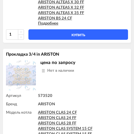
ARISTON ALTEAS X 30 FF
ARISTON ALTEAS X 32 FF
ARISTON ALTEAS X 35 FF
ARISTON BS 24 CF
Подробнее
ARISTON BS 24 FF
ARISTON BS II 15 FF
ARISTON BS II 24 CF
КУПИТЬ
ARISTON BS II 24 CF-EU
ARISTON BS II 24 FF
ARISTON CARES X 15 CF
Прокладка 3/4 in ARISTON
ARISTON CARES X 15 FF
ARISTON CARES X 18 FF
цена по запросу
ARISTON CARES X 24 CF
Нет в наличии
ARISTON CARES X 24 FF
ARISTON CARES X SYSTEM 24 CF
ARISTON CARES X SYSTEM 24 FF
ARISTON CLAS 24 CF
ARISTON CLAS 24 FF
Артикул
573520
ARISTON CLAS 28 FF
Бренд
ARISTON
ARISTON CLAS B 24 CF
ARISTON CLAS B 24 FF
Модель котла
ARISTON CLAS 24 CF
ARISTON CLAS B 28 FF
ARISTON CLAS 24 FF
ARISTON CLAS B 30 FF
ARISTON CLAS 28 FF
ARISTON CLAS B EVO 24 FF
ARISTON CLAS SYSTEM 15 CF
ARISTON CLAS B EVO 28 FF