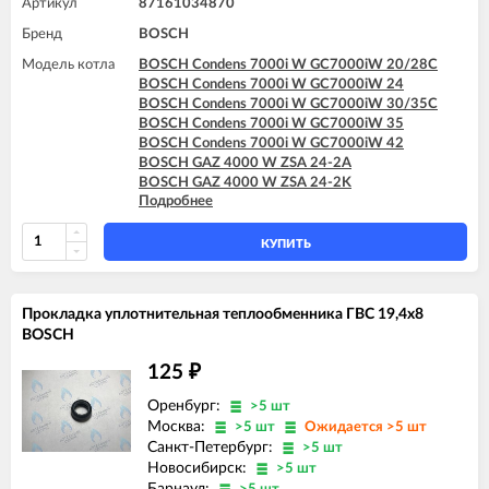
Артикул
87161034870
Бренд
BOSCH
Модель котла
BOSCH Condens 7000i W GC7000iW 20/28C
BOSCH Condens 7000i W GC7000iW 24
BOSCH Condens 7000i W GC7000iW 30/35C
BOSCH Condens 7000i W GC7000iW 35
BOSCH Condens 7000i W GC7000iW 42
BOSCH GAZ 4000 W ZSA 24-2A
BOSCH GAZ 4000 W ZSA 24-2K
Подробнее
BOSCH GAZ 4000 W ZSA 24-2K
BOSCH GAZ 4000 W ZWA 24-2A
BOSCH GAZ 4000 W ZWA 24-2K
КУПИТЬ
BOSCH GAZ 4000 W ZWA 24-2K
Прокладка уплотнительная теплообменника ГВС 19,4x8
BOSCH
125
₽
Оренбург:
>5 шт
Москва:
>5 шт
Ожидается >5 шт
Санкт-Петербург:
>5 шт
Новосибирск:
>5 шт
Барнаул: