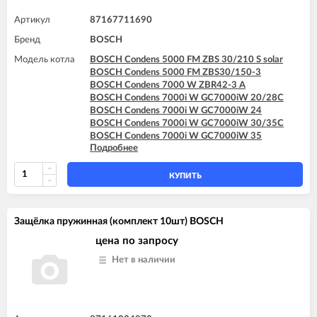
Артикул
87167711690
Бренд
BOSCH
Модель котла
BOSCH Condens 5000 FM ZBS 30/210 S solar
BOSCH Condens 5000 FM ZBS30/150-3
BOSCH Condens 7000 W ZBR42-3 A
BOSCH Condens 7000i W GC7000iW 20/28C
BOSCH Condens 7000i W GC7000iW 24
BOSCH Condens 7000i W GC7000iW 30/35C
BOSCH Condens 7000i W GC7000iW 35
Подробнее
BOSCH Condens 7000i W GC7000iW 42
BOSCH GAZ 7000 W ZWC 24-3MFA
BOSCH GAZ 7000 W ZWC 28-3MFA
КУПИТЬ
BOSCH GAZ 7000 W ZWC 35-3MFA
Защёлка пружинная (комплект 10шт) BOSCH
цена по запросу
Нет в наличии