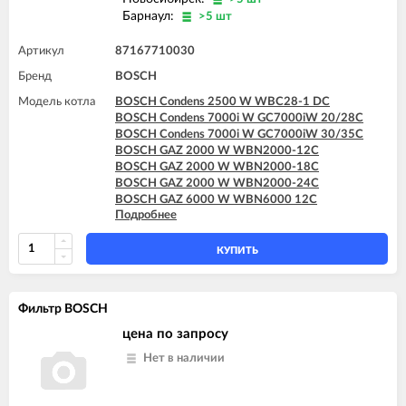
Барнаул:
>5 шт
Артикул
87167710030
Бренд
BOSCH
Модель котла
BOSCH Condens 2500 W WBC28-1 DC
BOSCH Condens 7000i W GC7000iW 20/28C
BOSCH Condens 7000i W GC7000iW 30/35C
BOSCH GAZ 2000 W WBN2000-12C
BOSCH GAZ 2000 W WBN2000-18C
BOSCH GAZ 2000 W WBN2000-24C
BOSCH GAZ 6000 W WBN6000 12C
Подробнее
BOSCH GAZ 6000 W WBN6000 18C
BOSCH GAZ 6000 W WBN6000 24C
BOSCH GAZ 6000 W WBN6000 28C
КУПИТЬ
BOSCH GAZ 6000 W WBN6000 35C
BOSCH GAZ 7000 W ZWC 24-3MFA
BOSCH GAZ 7000 W ZWC 24-3MFK
Фильтр BOSCH
BOSCH GAZ 7000 W ZWC 28-3MFA
BOSCH GAZ 7000 W ZWC 28-3MFK
цена по запросу
BOSCH GAZ 7000 W ZWC 35-3MFA
Нет в наличии