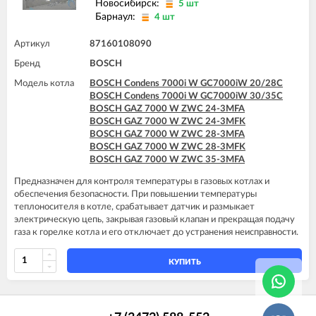
Новосибирск:
5 шт
BOSCH GAZ 7000 W ZWC 28-3MFK
Барнаул:
BOSCH GAZ 7000 W ZWC 35-3MFA
4 шт
Артикул
87160108090
Бренд
BOSCH
Модель котла
BOSCH Condens 7000i W GC7000iW 20/28C
BOSCH Condens 7000i W GC7000iW 30/35C
BOSCH GAZ 7000 W ZWC 24-3MFA
BOSCH GAZ 7000 W ZWC 24-3MFK
BOSCH GAZ 7000 W ZWC 28-3MFA
BOSCH GAZ 7000 W ZWC 28-3MFK
BOSCH GAZ 7000 W ZWC 35-3MFA
Предназначен для контроля температуры в газовых котлах и
обеспечения безопасности. При повышении температуры
теплоносителя в котле, срабатывает датчик и размыкает
электрическую цепь, закрывая газовый клапан и прекращая подачу
газа к горелке котла и его отключает до устранения неисправности.
КУПИТЬ