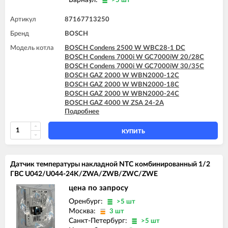
>5 шт
Артикул
87167713250
Бренд
BOSCH
Модель котла
BOSCH Condens 2500 W WBC28-1 DC
BOSCH Condens 7000i W GC7000iW 20/28C
BOSCH Condens 7000i W GC7000iW 30/35C
BOSCH GAZ 2000 W WBN2000-12C
BOSCH GAZ 2000 W WBN2000-18C
BOSCH GAZ 2000 W WBN2000-24C
BOSCH GAZ 4000 W ZSA 24-2A
Подробнее
BOSCH GAZ 4000 W ZSA 24-2K
BOSCH GAZ 4000 W ZWA 24-2A
BOSCH GAZ 4000 W ZWA 24-2K
КУПИТЬ
BOSCH GAZ 6000 W WBN6000 12C
BOSCH GAZ 6000 W WBN6000 18C
BOSCH GAZ 6000 W WBN6000 24C
Датчик температуры накладной NTC комбинированный 1/2
BOSCH GAZ 6000 W WBN6000 28C
ГВС U042/U044-24K/ZWA/ZWB/ZWC/ZWE
BOSCH GAZ 6000 W WBN6000 35C
BOSCH GAZ 7000 W ZSC 24-3MFA
цена по запросу
BOSCH GAZ 7000 W ZSC 35-3MFA
Оренбург:
>5 шт
BOSCH GAZ 7000 W ZWC 24-3MFA
Москва:
3 шт
BOSCH GAZ 7000 W ZWC 24-3MFK
Санкт-Петербург:
>5 шт
BOSCH GAZ 7000 W ZWC 28-3MFA