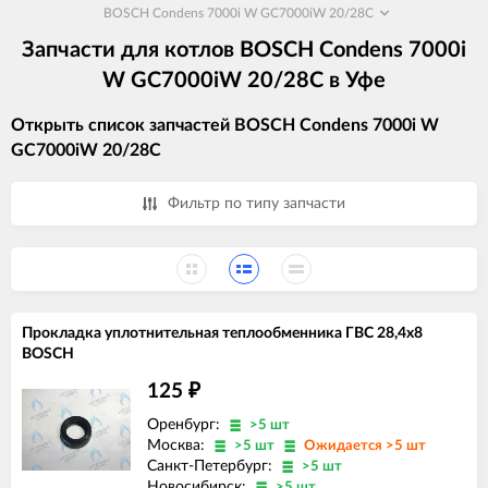
BOSCH Condens 7000i W GC7000iW 20/28C
Запчасти для котлов BOSCH Condens 7000i
W GC7000iW 20/28C в Уфе
Открыть список запчастей BOSCH Condens 7000i W
GC7000iW 20/28C
Фильтр по типу запчасти
Прокладка уплотнительная теплообменника ГВС 28,4x8
BOSCH
125
₽
Оренбург:
>5 шт
Москва:
>5 шт
Ожидается >5 шт
Санкт-Петербург:
>5 шт
Новосибирск:
>5 шт