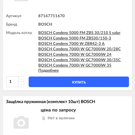
Артикул
87167711670
Бренд
BOSCH
Модель котла
BOSCH Condens 5000 FM ZBS 30/210 S solar
BOSCH Condens 5000 FM ZBS30/150-3
BOSCH Condens 7000 W ZBR42-3 A
BOSCH Condens 7000i W GC7000iW 20/28C
BOSCH Condens 7000i W GC7000iW 24
BOSCH Condens 7000i W GC7000iW 30/35C
BOSCH Condens 7000i W GC7000iW 35
Подробнее
BOSCH Condens 7000i W GC7000iW 42
BOSCH GAZ 7000 W ZWC 24-3MFA
BOSCH GAZ 7000 W ZWC 24-3MFK
КУПИТЬ
BOSCH GAZ 7000 W ZWC 28-3MFA
BOSCH GAZ 7000 W ZWC 28-3MFK
BOSCH GAZ 7000 W ZWC 35-3MFA
Защёлка пружинная (комплект 10шт) BOSCH
цена по запросу
Нет в наличии