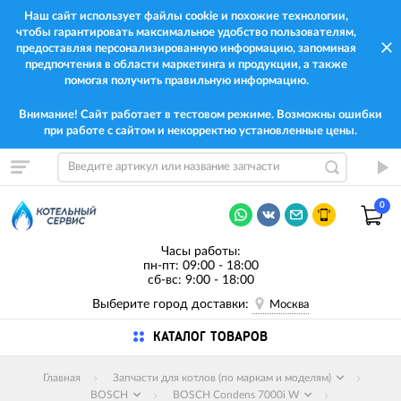
Наш сайт использует файлы cookie и похожие технологии,
чтобы гарантировать максимальное удобство пользователям,
предоставляя персонализированную информацию, запоминая
предпочтения в области маркетинга и продукции, а также
помогая получить правильную информацию.
Внимание! Сайт работает в тестовом режиме. Возможны ошибки
при работе с сайтом и некорректно установленные цены.
0
Часы работы:
пн-пт: 09:00 - 18:00
сб-вс: 9:00 - 18:00
Выберите город доставки:
Москва
КАТАЛОГ ТОВАРОВ
Главная
Запчасти для котлов (по маркам и моделям)
BOSCH
BOSCH Condens 7000i W