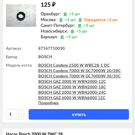
BOSCH GAZ 7000 W ZSC 24-3MFA
125
₽
BOSCH GAZ 7000 W ZSC 35-3MFA
BOSCH GAZ 7000 W ZWC 24-3MFA
Оренбург:
>5 шт
BOSCH GAZ 7000 W ZWC 24-3MFK
Москва:
>5 шт
Ожидается >5 шт
BOSCH GAZ 7000 W ZWC 28-3MFA
Санкт-Петербург:
>5 шт
BOSCH GAZ 7000 W ZWC 28-3MFK
Новосибирск:
>5 шт
BOSCH GAZ 7000 W ZWC 35-3MFA
Барнаул:
>5 шт
Артикул
87167710030
Бренд
BOSCH
Модель котла
BOSCH Condens 2500 W WBC28-1 DC
BOSCH Condens 7000i W GC7000iW 20/28C
BOSCH Condens 7000i W GC7000iW 30/35C
BOSCH GAZ 2000 W WBN2000-12C
BOSCH GAZ 2000 W WBN2000-18C
BOSCH GAZ 2000 W WBN2000-24C
BOSCH GAZ 6000 W WBN6000 12C
Подробнее
BOSCH GAZ 6000 W WBN6000 18C
BOSCH GAZ 6000 W WBN6000 24C
BOSCH GAZ 6000 W WBN6000 28C
КУПИТЬ
BOSCH GAZ 6000 W WBN6000 35C
BOSCH GAZ 7000 W ZWC 24-3MFA
BOSCH GAZ 7000 W ZWC 24-3MFK
Насос Bosch 7000 W ZWC 28