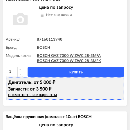
BOSCH GAZ 7000 W ZWC 28-3MFA
BOSCH GAZ 7000 W ZWC 28-3MFK
цена по запросу
BOSCH GAZ 7000 W ZWC 35-3MFA
Нет в наличии
Артикул
87160113940
Бренд
BOSCH
Модель котла
BOSCH GAZ 7000 W ZWC 28-3MFA
BOSCH GAZ 7000 W ZWC 28-3MFK
КУПИТЬ
Двигатель: от 5 000
₽
Запчасти: от 3 500
₽
посмотреть все варианты
Защёлка пружинная (комплект 10шт) BOSCH
цена по запросу