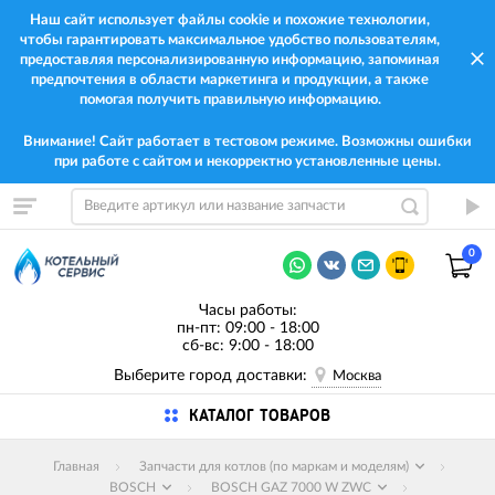
Наш сайт использует файлы cookie и похожие технологии,
чтобы гарантировать максимальное удобство пользователям,
предоставляя персонализированную информацию, запоминая
предпочтения в области маркетинга и продукции, а также
помогая получить правильную информацию.
Внимание! Сайт работает в тестовом режиме. Возможны ошибки
при работе с сайтом и некорректно установленные цены.
0
Часы работы:
пн-пт: 09:00 - 18:00
сб-вс: 9:00 - 18:00
Выберите город доставки:
Москва
КАТАЛОГ ТОВАРОВ
Главная
Запчасти для котлов (по маркам и моделям)
BOSCH
BOSCH GAZ 7000 W ZWC