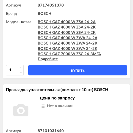
Артикул
87174051370
Бренд
BOSCH
Модель котла
BOSCH GAZ 4000 W ZSA 24-2A
BOSCH GAZ 4000 W ZSA 24-2K
BOSCH GAZ 4000 W ZSA 24-2K
BOSCH GAZ 4000 W ZWA 24-2A
BOSCH GAZ 4000 W ZWA 24-2K
BOSCH GAZ 4000 W ZWA 24-2K
BOSCH GAZ 7000 W ZSC 24-3MFA
Подробнее
BOSCH GAZ 7000 W ZSC 24-3MFK
BOSCH GAZ 7000 W ZSC 35-3MFA
BOSCH GAZ 7000 W ZWC 24-3MFA
КУПИТЬ
BOSCH GAZ 7000 W ZWC 24-3MFK
BOSCH GAZ 7000 W ZWC 28-3MFA
BOSCH GAZ 7000 W ZWC 28-3MFK
Прокладка уплотнительная (комплект 10шт) BOSCH
BOSCH GAZ 7000 W ZWC 35-3MFA
цена по запросу
Нет в наличии
Артикул
87101031640