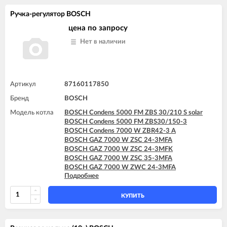
Ручка-регулятор BOSCH
цена по запросу
Нет в наличии
Артикул
87160117850
Бренд
BOSCH
Модель котла
BOSCH Condens 5000 FM ZBS 30/210 S solar
BOSCH Condens 5000 FM ZBS30/150-3
BOSCH Condens 7000 W ZBR42-3 A
BOSCH GAZ 7000 W ZSC 24-3MFA
BOSCH GAZ 7000 W ZSC 24-3MFK
BOSCH GAZ 7000 W ZSC 35-3MFA
BOSCH GAZ 7000 W ZWC 24-3MFA
Подробнее
BOSCH GAZ 7000 W ZWC 24-3MFK
BOSCH GAZ 7000 W ZWC 28-3MFA
BOSCH GAZ 7000 W ZWC 28-3MFK
КУПИТЬ
BOSCH GAZ 7000 W ZWC 35-3MFA