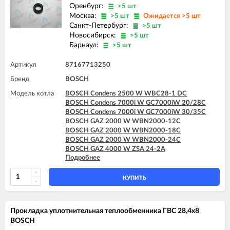
Оренбург:
>5 шт
Москва:
>5 шт
Ожидается >5 шт
Санкт-Петербург:
>5 шт
Новосибирск:
>5 шт
Барнаул:
>5 шт
Артикул
87167713250
Бренд
BOSCH
Модель котла
BOSCH Condens 2500 W WBC28-1 DC
BOSCH Condens 7000i W GC7000iW 20/28C
BOSCH Condens 7000i W GC7000iW 30/35C
BOSCH GAZ 2000 W WBN2000-12C
BOSCH GAZ 2000 W WBN2000-18C
BOSCH GAZ 2000 W WBN2000-24C
BOSCH GAZ 4000 W ZSA 24-2A
Подробнее
BOSCH GAZ 4000 W ZSA 24-2K
BOSCH GAZ 4000 W ZWA 24-2A
BOSCH GAZ 4000 W ZWA 24-2K
КУПИТЬ
BOSCH GAZ 6000 W WBN6000 12C
BOSCH GAZ 6000 W WBN6000 18C
BOSCH GAZ 6000 W WBN6000 24C
Прокладка уплотнительная теплообменника ГВС 28,4x8
BOSCH GAZ 6000 W WBN6000 28C
BOSCH
BOSCH GAZ 6000 W WBN6000 35C