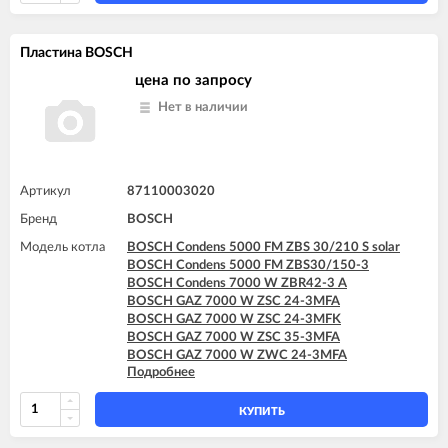
BOSCH GAZ 7000 W ZWC 24-3MFK
BOSCH GAZ 7000 W ZWC 28-3MFA
BOSCH GAZ 7000 W ZWC 28-3MFK
Пластина BOSCH
BOSCH GAZ 7000 W ZWC 35-3MFA
цена по запросу
Нет в наличии
Артикул
87110003020
Бренд
BOSCH
Модель котла
BOSCH Condens 5000 FM ZBS 30/210 S solar
BOSCH Condens 5000 FM ZBS30/150-3
BOSCH Condens 7000 W ZBR42-3 A
BOSCH GAZ 7000 W ZSC 24-3MFA
BOSCH GAZ 7000 W ZSC 24-3MFK
BOSCH GAZ 7000 W ZSC 35-3MFA
BOSCH GAZ 7000 W ZWC 24-3MFA
Подробнее
BOSCH GAZ 7000 W ZWC 24-3MFK
BOSCH GAZ 7000 W ZWC 28-3MFA
BOSCH GAZ 7000 W ZWC 28-3MFK
КУПИТЬ
BOSCH GAZ 7000 W ZWC 35-3MFA