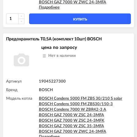
BOSCH GAZ 7000 W ZWC 24-3MFA
Подробнее
BOSCH GAZ 7000 W ZWC 24-3MFK
BOSCH GAZ 7000 W ZWC 28-3MFA
BOSCH GAZ 7000 W ZWC 28-3MFK
КУПИТЬ
BOSCH GAZ 7000 W ZWC 35-3MFA
Предохранитель T0,5A (комплект 10шт) BOSCH
цена по запросу
Нет в наличии
Артикул
19045227300
Бренд
BOSCH
Модель котла
BOSCH Condens 5000 FM ZBS 30/210 S solar
BOSCH Condens 5000 FM ZBS30/150-3
BOSCH Condens 7000 W ZBR42-3 A
BOSCH GAZ 7000 W ZSC 24-3MFA
BOSCH GAZ 7000 W ZSC 24-3MFK
BOSCH GAZ 7000 W ZSC 35-3MFA
BOSCH GAZ 7000 W ZWC 24-3MFA
Подробнее