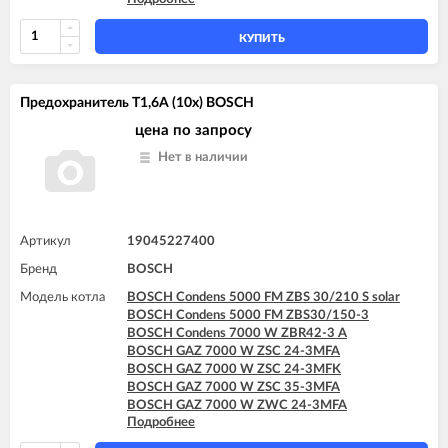
BOSCH GAZ 7000 W ZWC 24-3MFK
BOSCH GAZ 7000 W ZWC 28-3MFA
BOSCH GAZ 7000 W ZWC 28-3MFK
КУПИТЬ
BOSCH GAZ 7000 W ZWC 35-3MFA
Предохранитель T1,6A (10x) BOSCH
цена по запросу
Нет в наличии
Артикул
19045227400
Бренд
BOSCH
Модель котла
BOSCH Condens 5000 FM ZBS 30/210 S solar
BOSCH Condens 5000 FM ZBS30/150-3
BOSCH Condens 7000 W ZBR42-3 A
BOSCH GAZ 7000 W ZSC 24-3MFA
BOSCH GAZ 7000 W ZSC 24-3MFK
BOSCH GAZ 7000 W ZSC 35-3MFA
BOSCH GAZ 7000 W ZWC 24-3MFA
Подробнее
BOSCH GAZ 7000 W ZWC 24-3MFK
BOSCH GAZ 7000 W ZWC 28-3MFA