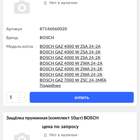
Нет в наличии
Артикул
87146060020
Бренд
BOSCH
Модель котла
BOSCH GAZ 4000 W ZSA 24-2A
BOSCH GAZ 4000 W ZSA 24-2K
BOSCH GAZ 4000 W ZSA 24-2K
BOSCH GAZ 4000 W ZWA 24-2A
BOSCH GAZ 4000 W ZWA 24-2K
BOSCH GAZ 4000 W ZWA 24-2K
BOSCH GAZ 7000 W ZSC 24-3MFA
Подробнее
BOSCH GAZ 7000 W ZSC 24-3MFK
BOSCH GAZ 7000 W ZSC 35-3MFA
BOSCH GAZ 7000 W ZWC 24-3MFA
КУПИТЬ
BOSCH GAZ 7000 W ZWC 24-3MFK
BOSCH GAZ 7000 W ZWC 28-3MFA
BOSCH GAZ 7000 W ZWC 28-3MFK
Защёлка пружинная (комплект 10шт) BOSCH
BOSCH GAZ 7000 W ZWC 35-3MFA
цена по запросу
Нет в наличии