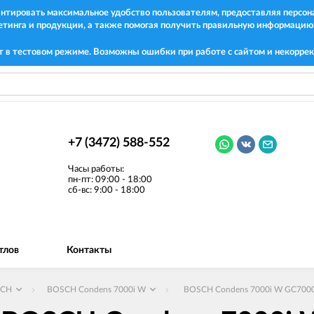
рантировать максимальное удобство пользователям, предоставляя перс
етинга и продукции, а также помогая получить правильную информацию
т в тестовом режиме. Возможны ошибки при работе с сайтом и некоррек
+7 (3472) 588-552
Часы работы:
пн-пт: 09:00 - 18:00
сб-вс: 9:00 - 18:00
тлов
Контакты
SCH
BOSCH Condens 7000i W
BOSCH Condens 7000i W GC700