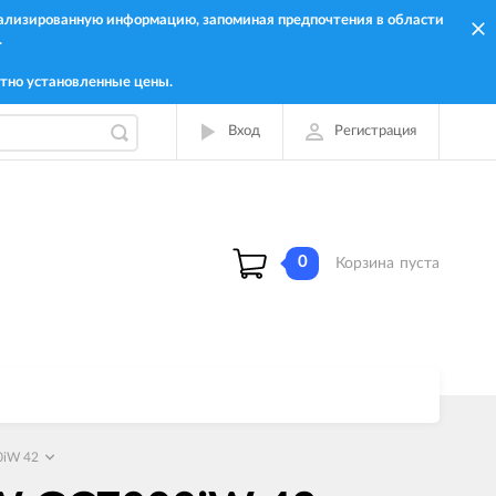
онализированную информацию, запоминая предпочтения в области
.
тно установленные цены.
Вход
Регистрация
0
Корзина
пуста
0iW 42