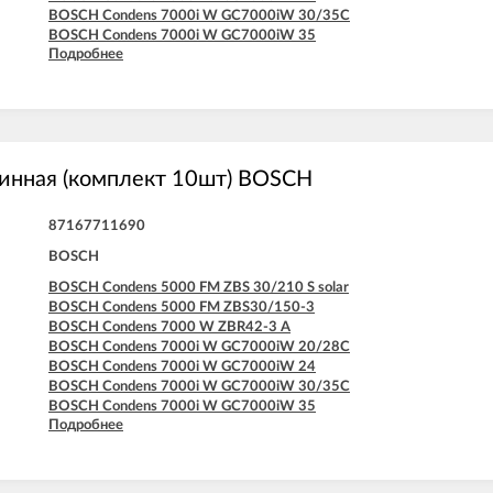
BOSCH Condens 7000i W GC7000iW 30/35C
BOSCH Condens 7000i W GC7000iW 35
Подробнее
BOSCH Condens 7000i W GC7000iW 42
BOSCH GAZ 7000 W ZWC 24-3MFA
BOSCH GAZ 7000 W ZWC 24-3MFK
BOSCH GAZ 7000 W ZWC 28-3MFA
BOSCH GAZ 7000 W ZWC 28-3MFK
BOSCH GAZ 7000 W ZWC 35-3MFA
инная (комплект 10шт) BOSCH
87167711690
BOSCH
BOSCH Condens 5000 FM ZBS 30/210 S solar
BOSCH Condens 5000 FM ZBS30/150-3
BOSCH Condens 7000 W ZBR42-3 A
BOSCH Condens 7000i W GC7000iW 20/28C
BOSCH Condens 7000i W GC7000iW 24
BOSCH Condens 7000i W GC7000iW 30/35C
BOSCH Condens 7000i W GC7000iW 35
Подробнее
BOSCH Condens 7000i W GC7000iW 42
BOSCH GAZ 7000 W ZWC 24-3MFA
BOSCH GAZ 7000 W ZWC 28-3MFA
BOSCH GAZ 7000 W ZWC 35-3MFA