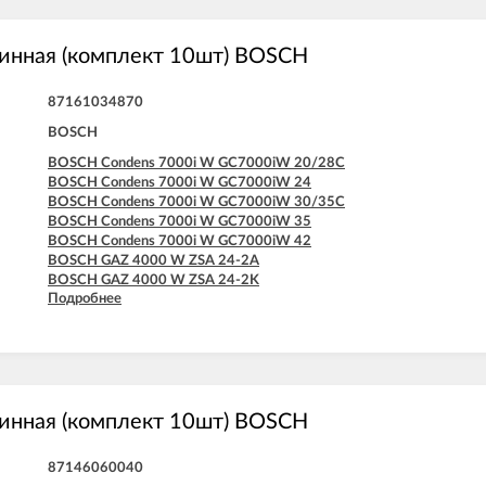
инная (комплект 10шт) BOSCH
87161034870
BOSCH
BOSCH Condens 7000i W GC7000iW 20/28C
BOSCH Condens 7000i W GC7000iW 24
BOSCH Condens 7000i W GC7000iW 30/35C
BOSCH Condens 7000i W GC7000iW 35
BOSCH Condens 7000i W GC7000iW 42
BOSCH GAZ 4000 W ZSA 24-2A
BOSCH GAZ 4000 W ZSA 24-2K
Подробнее
BOSCH GAZ 4000 W ZSA 24-2K
BOSCH GAZ 4000 W ZWA 24-2A
BOSCH GAZ 4000 W ZWA 24-2K
BOSCH GAZ 4000 W ZWA 24-2K
инная (комплект 10шт) BOSCH
87146060040