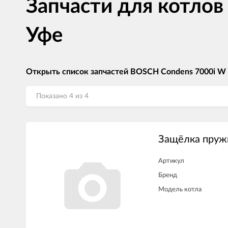
Запчасти для котло
Уфе
Открыть список запчастей BOSCH Condens 7000i W
Показано 4 из 4
Защёлка пруж
Артикул
Бренд
Модель котла